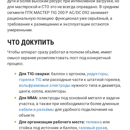
дуги и более высокий ресурс при интенсивной загрузке, но
для мастерской и СТО это не всегда оправдано. В среднем
сегменте ПТК МАСТЕР TIG 200 P AC/DC D92 занимает
рациональную позицию: функционал уже серьёзный, а
требования к размещению и эксплуатации остаются
умеренными.
ЧТО ДОКУПИТЬ
Чтобы аппарат сразу работал в полном объёме, имеет
смысл заранее укомплектовать пост под конкретный
процесс.
Для TIG-сварки:
баллон с аргоном,
редукторы
,
горелки TIG
или расходные части к штатной горелке,
вольфрамовые электроды
нужного типа и диаметра,
цанги, сопла, изоляторы.
Для MMA:
электроды под основной металл и задачи
участка, а также при необходимости более длинные
кабели и разъёмы
для удобного подключения на
объекте.
Для организации рабочего места:
тележка
или
стойка под источник и баллон,
газовый рукав
,