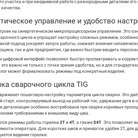
го участка и при ежедневной работе с разнородными деталями это 
 качества.
тическое управление и удобство наст
троен на синергетическом микропроцессорном управлении. Это озн
арочного цикла и упрощает настройку сложных режимов, особенн
акой подход ускоряет запуск работы, снижает влияние человеческ
щика, так и для предприятия, где важно быстрее вводить персонал
и цифровой интерфейс позволяют быстро просматривать и корре
это важно не только с точки зрения удобства, но и для стандарти
нолог может формализовать режимы под конкретные изделия.
ка сварочного цикла TIG
ерживает пошаговую настройку параметров цикла сварки. Это даё
й старт, контролируемый выход на рабочий ток, удержание дуги в 
я детализация особенно востребована при сварке корневых проходо
сокими требованиями к внешнему виду шва.
тся режимы работы горелки
2T
и
4T
, а также
S4T
. Это позволяет 
мости оператора. Для коротких швов и прихваток удобен 2T, для д
ается ведение горелки.