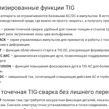
лизированные функции TIG
аппарата не ограничиваются базовыми AC/DC и импульсом. В исто
изводственной среде, где важно не просто «варить», а получать п
— режим точечной сварки, удобный для тонких толщин и стыков т
ает риск загрязнения зоны шва вольфрамом.
ACK
— серия управляемых импульсов для прихваток и работы с то
ыми к деформации.
T
— функция облегчённого старта в TIG DC, ускоряющая формирова
C ARC
— динамическая коррекция дуги, позволяющая поддерживат
уги.
FUSION
— функция повышения фокусировки дуги в TIG AC для боле
ы.
/DC
— смешанный ток, сочетающий очищающее действие AC и глуби
.
 точечная TIG-сварка без лишнего пере
T
полезен там, где требуется аккуратная фиксация деталей, локаль
ам. Сначала электрод точно устанавливается в точке соединения,