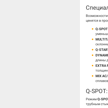
Специа
Возможности 
ценятся в про
Q-SPOT
уменьш
MULTIT
склонн
Q-STAR
DYNAMI
длины д
EXTRA 
толщин
MIX AC
сплавов
Q-SPOT:
Режим
Q-SPO
трубным стык