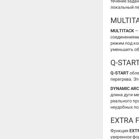
течение зада
локальный пе
MULTITA
MULTITACK
— 
соединениями
режим под ко
уменьшить об
Q-START
Q-START
обле
перегрева. Эт
DYNAMIC ARC
длина дуги м
реального пр
неудобных по
EXTRA F
Функция
EXT
уверенное фо