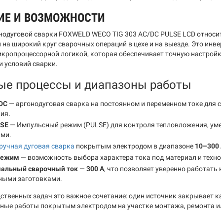
ИЕ И ВОЗМОЖНОСТИ
нодуговой сварки FOXWELD WECO TIG 303 AC/DC PULSE LCD относи
 на широкий круг сварочных операций в цехе и на выезде. Это инв
икропроцессорной логикой, которая обеспечивает точную настрой
и условий сварки.
ые процессы и диапазоны работы
/DC
— аргонодуговая сварка на постоянном и переменном токе для с
ия.
LSE
— Импульсный режим (PULSE) для контроля тепловложения, ум
ями.
ручная дуговая сварка
покрытым электродом в диапазоне
10–300
режим
— возможность выбора характера тока под материал и техн
альный сварочный ток
—
300 А
, что позволяет уверенно работать 
ными заготовками.
ственных задач это важное сочетание: один источник закрывает ка
ные работы покрытым электродом на участке монтажа, ремонта и