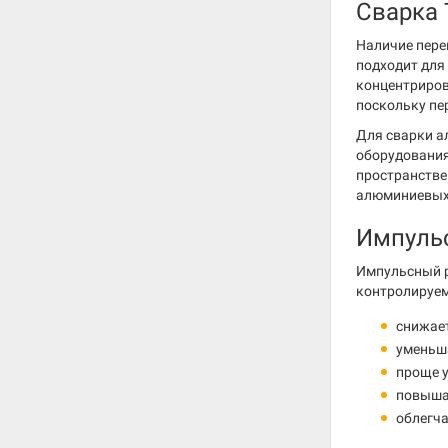
Сварка 
Наличие пере
подходит для 
концентриров
поскольку пе
Для сварки а
оборудования
пространстве
алюминиевых 
Импульс
Импульсный р
контролируем
снижает
уменьша
проще 
повышае
облегча