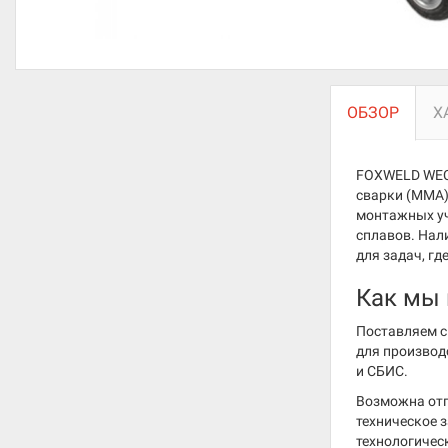
ОБЗОР
Х
FOXWELD WECO
сварки (MMA)
монтажных уч
сплавов. Нал
для задач, г
Как мы
Поставляем с
для производ
и СБИС.
Возможна отг
техническое 
технологичес