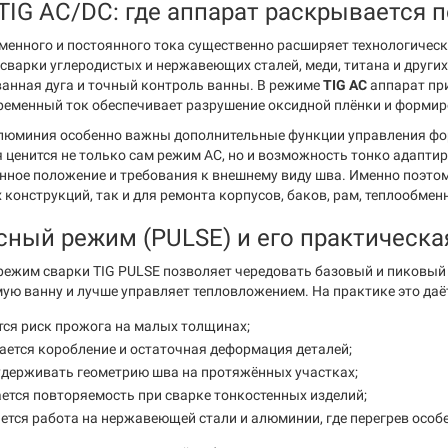
TIG AC/DC: где аппарат раскрывается 
менного и постоянного тока существенно расширяет технологичес
сварки углеродистых и нержавеющих сталей, меди, титана и других
анная дуга и точный контроль ванны. В режиме
TIG AC
аппарат при
ременный ток обеспечивает разрушение оксидной плёнки и формир
люминия особенно важны дополнительные функции управления форм
 ценится не только сам режим AC, но и возможность тонко адаптир
нное положение и требования к внешнему виду шва. Именно поэтом
конструкций, так и для ремонта корпусов, баков, рам, теплообмен
ный режим (PULSE) и его практическа
ежим сварки TIG PULSE позволяет чередовать базовый и пиковый т
ую ванну и лучше управляет тепловложением. На практике это да
ся риск прожога на малых толщинах;
ется коробление и остаточная деформация деталей;
удерживать геометрию шва на протяжённых участках;
тся повторяемость при сварке тонкостенных изделий;
ется работа на нержавеющей стали и алюминии, где перегрев особ