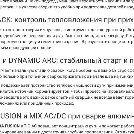
нного времени. Такой подход уменьшает вероятность касания и за
регрев. На участке сборки это удобно при подготовке деталей пер
CK: контроль тепловложения при прих
это не просто серия импульсов, а инструмент для аккуратной раб
, где обычная непрерывная дуга быстро приводит к перегреву. Ре
нкретную толщину и геометрию изделия. В результате проще конт
ъём последующей правки.
 и DYNAMIC ARC: стабильный старт и 
гчает начальную стадию сварки, когда особенно важно быстро сф
о полезно при точечной сварке, прихватках и начале шва на тонких
поддерживает постоянство тепловой мощности дуги при изменении
еняется, источник корректирует ток, чтобы процесс не «проваливал
оизводства это важно: даже опытный сварщик не всегда ведёт горе
ложениях или при длинных проходах.
USION и MIX AC/DC при сварке алюми
RA FUSION
в TIG AC повышает концентрацию дуги и помогает работа
рмирование ванны и достаточная глубина проплавления. Это акту