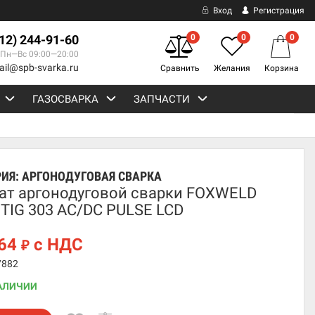
Вход
Регистрация
812) 244-91-60
0
0
0
Пн—Вс 09:00—20:00
ail@spb-svarka.ru
Сравнить
Желания
Корзина
ГАЗОСВАРКА
ЗАПЧАСТИ
РИЯ:
АРГОНОДУГОВАЯ СВАРКА
ат аргонодуговой сварки FOXWELD
TIG 303 AC/DC PULSE LCD
864
с НДС
₽
7882
АЛИЧИИ