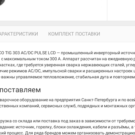
АРАКТЕРИСТИКИ
КОМПЛЕКТ ПОСТАВКИ
 TIG 303 AC/DC PULSE LCD — промышленный инверторный источник 
 с максимальным током 300 А. Аппарат рассчитан на ежедневную р
астках, где требуется уверенная сварка нержавеющих сталей, уг
ичие режимов AC/DC, импульсной сварки и расширенных настроек 
де важны управляемое тепловложение, стабильная дуга и повторяем
 поставляем
варочное оборудование на предприятия Санкт-Петербурга и по все
ственных компаний, сервисных служб, подрядных и монтажных ор
рузка со склада или поставка под заказ в зависимости от требуе
задание: источник, горелку, блоки охлаждения, кабели и разъёмы,
кий процесс. Для ряда брендов можем организовать демонстрацию 