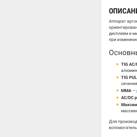
ОПИСАН
Аппарат арго
ориентирован
дисплеем и м
при изменени
Основн
TIG AC
алюмин
TIG PU
сечени
MMA
—
AC/DC 
Максим
массив
Для производ
вспомогатель