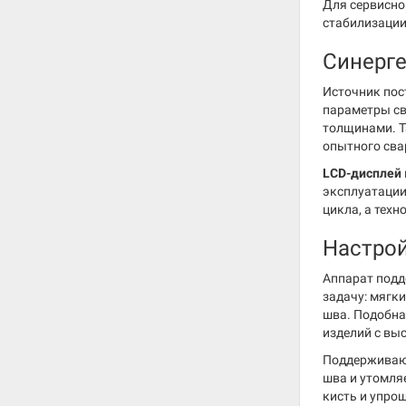
Для сервисно
стабилизации
Синерге
Источник пос
параметры св
толщинами. Т
опытного свар
LCD-дисплей
эксплуатации 
цикла, а тех
Настрой
Аппарат подд
задачу: мягки
шва. Подобна
изделий с вы
Поддерживаю
шва и утомляе
кисть и упрощ