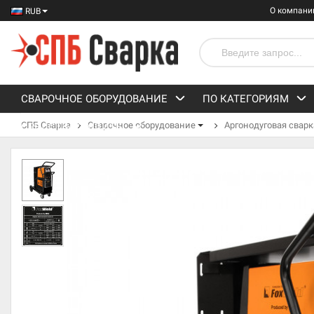
О компани
RUB
СВАРОЧНОЕ ОБОРУДОВАНИЕ
ПО КАТЕГОРИЯМ
СПБ Сварка
Сварочное оборудование
Аргонодуговая сварк
СРЕДСТВА ЗАЩИТЫ