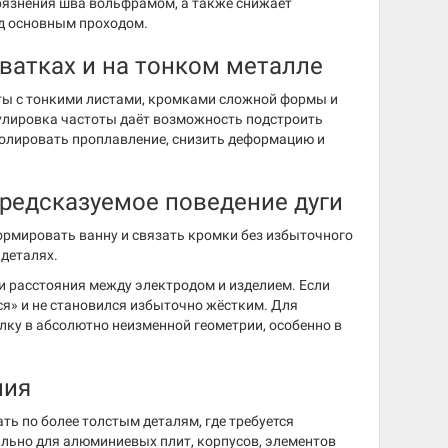
грязнения шва вольфрамом, а также снижает
ед основным проходом.
ватках и на тонком металле
оты с тонкими листами, кромками сложной формы и
гулировка частоты даёт возможность подстроить
ролировать проплавление, снизить деформацию и
предсказуемое поведение дуги
ормировать ванну и связать кромки без избыточного
 деталях.
 расстояния между электродом и изделием. Если
ся» и не становился избыточно жёстким. Для
лку в абсолютно неизменной геометрии, особенно в
ния
ть по более толстым деталям, где требуется
ально для алюминиевых плит, корпусов, элементов