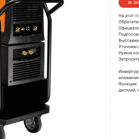
ЗА
На этот т
Обратите
Официаль
Подготов
Выставим 
Уточним 
Нужна ко
Запросить
Инвертор
алюминия.
Функции: 2
дисплей, 