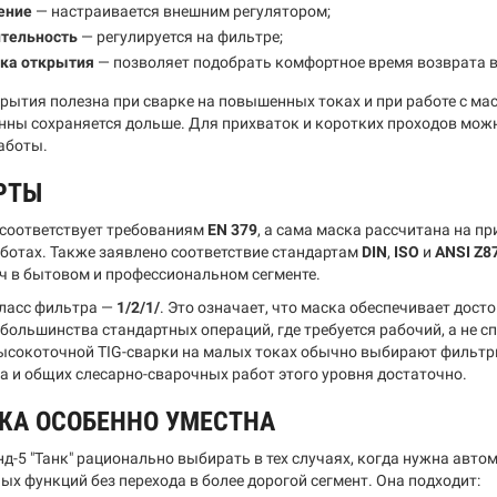
ение
— настраивается внешним регулятором;
ительность
— регулируется на фильтре;
ка открытия
— позволяет подобрать комфортное время возврата в 
рытия полезна при сварке на повышенных токах и при работе с ма
нны сохраняется дольше. Для прихваток и коротких проходов можн
работы.
РТЫ
соответствует требованиям
EN 379
, а сама маска рассчитана на п
ботах. Также заявлено соответствие стандартам
DIN
,
ISO
и
ANSI Z8
ч в бытовом и профессиональном сегменте.
ласс фильтра —
1/2/1/
. Это означает, что маска обеспечивает дост
 большинства стандартных операций, где требуется рабочий, а не
ысокоточной TIG-сварки на малых токах обычно выбирают фильтры
та и общих слесарно-сварочных работ этого уровня достаточно.
КА ОСОБЕННО УМЕСТНА
нд-5 "Танк" рационально выбирать в тех случаях, когда нужна авт
ых функций без перехода в более дорогой сегмент. Она подходит: