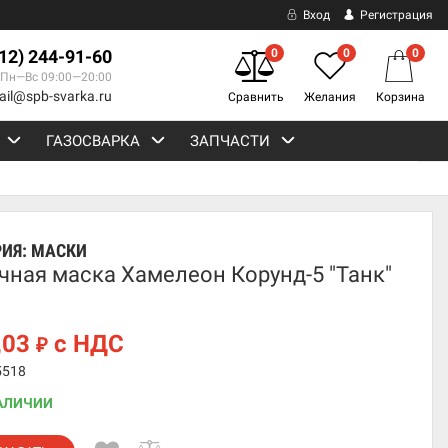
Вход
Регистрация
812) 244-91-60
0
0
0
Пн—Вс 09:00—20:00
ail@spb-svarka.ru
Сравнить
Желания
Корзина
ГАЗОСВАРКА
ЗАПЧАСТИ
РИЯ:
МАСКИ
чная маска Хамелеон Корунд-5 "Танк"
,03
с НДС
₽
5518
АЛИЧИИ