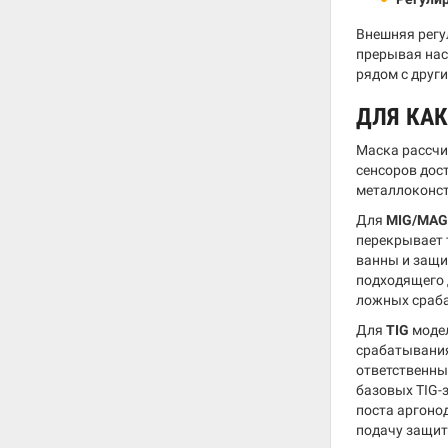
Внешняя регу
прерывая нас
рядом с друг
ДЛЯ КА
Маска рассчи
сенсоров дос
металлоконст
Для
MIG/MAG
перекрывает 
ванны и защи
подходящего 
ложных сраба
Для
TIG
модел
срабатывани
ответственны
базовых TIG-
поста аргоно
подачу защит