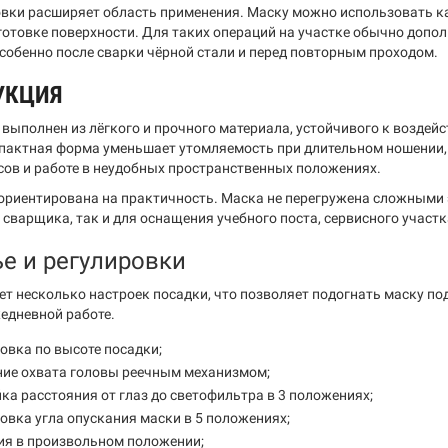
ки расширяет область применения. Маску можно использовать ка
готовке поверхности. Для таких операций на участке обычно допо
особенно после сварки чёрной стали и перед повторным проходом.
УКЦИЯ
 выполнен из лёгкого и прочного материала, устойчивого к воздей
пактная форма уменьшает утомляемость при длительном ношении, 
сов и работе в неудобных пространственных положениях.
ориентирована на практичность. Маска не перегружена сложными 
сварщика, так и для оснащения учебного поста, сервисного участ
е и регулировки
ет несколько настроек посадки, что позволяет подогнать маску по
жедневной работе.
овка по высоте посадки;
ние охвата головы реечным механизмом;
ка расстояния от глаз до светофильтра в 3 положениях;
овка угла опускания маски в 5 положениях;
ия в произвольном положении;