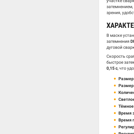
участке свар
затемнением,
зрения, удоб
ХАРАКТ
В маске уста
затемнения
D
дуговой свар
Скорость сра
быстрое зате
0,15 с
, что у
Размер
Размер
Количес
Светлое
Тёмное
Время 
Время 
Регули
Регулир