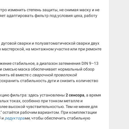
ро изменить степень защиты, не снимая маску и не
ет адаптировать фильтр под условия цеха, работу
й дуговой сварки и полуавтоматической сварки двух
в мастерской, на монтажном участке или при ремонте
жение стабильное, а диапазон затемнения DIN 9–13
ли смесью маска обеспечивает нормальный обзор
нять её вместе с
сварочной проволокой
 сохранить стабильность дуги и снизить количество
кцию фильтра: здесь установлены
2 сенсора
, а время
алых токах, особенно при тонком металле и
лее высокой чувствительностью. Тем не менее для
к" остаётся рабочим вариантом. При комплектации
G
и
редуктора
ми
, чтобы обеспечить стабильную