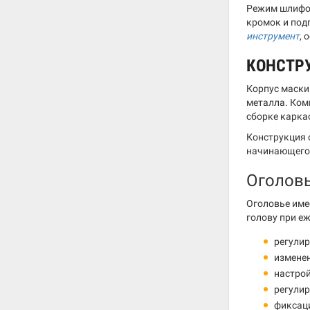
Режим шлифов
кромок и под
инструмент
, 
КОНСТР
Корпус маски
металла. Ком
сборке карка
Конструкция 
начинающего 
Оголовь
Оголовье име
голову при е
регулир
измене
настрой
регулир
фиксац