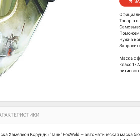
ЗА
Официаль
Товар в н
Самовывоз
Поможем 
Нужна ко
Запросить
Маска с ф
класс 1/2
литиевого
АРАКТЕРИСТИКИ
ска Хамелеон Корунд-5 "Танк" FoxWeld — автоматическая маска бю