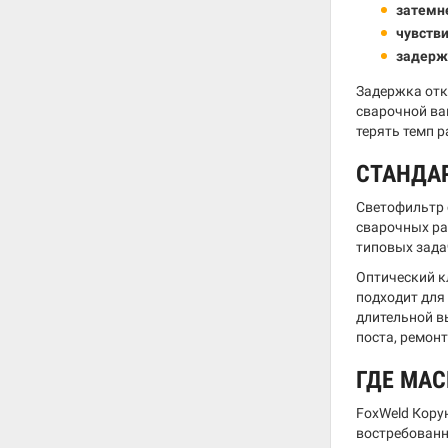
затемн
чувств
задерж
Задержка отк
сварочной ва
терять темп 
СТАНДА
Светофильтр 
сварочных ра
типовых зада
Оптический к
подходит для
длительной в
поста, ремон
ГДЕ МАС
FoxWeld Кору
востребованн