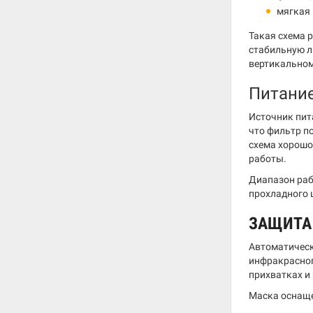
мягкая 
Такая схема 
стабильную л
вертикальном
Питание
Источник пит
что фильтр по
схема хорошо
работы.
Диапазон раб
прохладного 
ЗАЩИТА
Автоматическ
инфракрасног
прихватках и
Маска оснаще