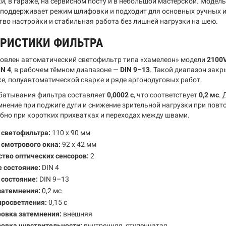
ки, в гараже, на сервисном посту и в небольшой мастерской. Моде
 поддерживает режим шлифовки и подходит для основных ручных и
ство настройки и стабильная работа без лишней нагрузки на шею.
ЕРИСТИКИ ФИЛЬТРА
новлен автоматический светофильтр типа «хамелеон» модели
2100
IN 4
, в рабочем тёмном диапазоне —
DIN 9–13
. Такой диапазон зак
ке, полуавтоматической сварке и ряде аргонодуговых работ.
батывания фильтра составляет
0,0002 с
, что соответствует
0,2 мс
.
мнение при поджиге дуги и снижение зрительной нагрузки при пов
добно при коротких прихватках и переходах между швами.
 светофильтра:
110 x 90 мм
 смотрового окна:
92 x 42 мм
тво оптических сенсоров:
2
 состояние:
DIN 4
 состояние:
DIN 9–13
затемнения:
0,2 мс
просветления:
0,15 с
ровка затемнения:
внешняя
овка чувствительности:
внутренняя, ступенчатая