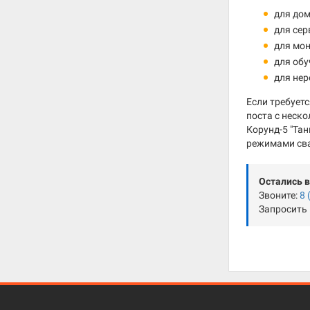
для дом
для сер
для мо
для обу
для нер
Если требует
поста с неск
Корунд-5 "Та
режимами св
Остались 
Звоните:
8 
Запросить