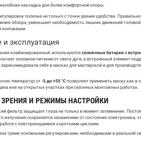
налобная накладка для более комфортной опоры.
регулировок полезна не только с точки зрения удобства. Правиль
инию обзора, уменьшает необходимость лишних движений головой и
 положении.
 и эксплуатация
ания комбинированный: используются
солнечные батареи
и
встро
лучает основное питание от света дуги, а встроенный элемент под
 зарекомендовала себя в масках для мастерской и для производст
очих температур от
-5 до +55 °C
позволяет применять маску как в 
цеха или на открытых участках при сезонных монтажных работах.
 ЗРЕНИЯ И РЕЖИМЫ НАСТРОЙКИ
ий фильтр защищает глаза не только в момент затемнения. Посто
о излучения сохраняется независимо от состояния электроники, чт
 работе с повторяющимися короткими циклами.
на тремя основными регулировками, необходимыми в реальной св