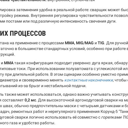
лировка затемнения удобна в реальной работе: сварщик может быст
тройку режима. Внутренняя регулировка чувствительности позволя
ими постами или под различную интенсивность свечения дуги.
КИХ ПРОЦЕССОВ
тана на применение с процессами
MMA
,
MIG/MAG
и
TIG
. Для ручно
таточно в большинстве стандартных условий, особенно при работе 
рукций.
и
MMA
такая конфигурация подходит уверенно: дуга яркая, обнару
типовые токи. При использовании полуавтомата с углекислотой и
ту при длительной работе. В этом сценарии особенно уместно приме
диаметра и своевременно менять
контактные наконечники
, чтобы
тываний из-за брызг и нестабильной подачи.
ь также может использоваться, однако важно учитывать констру
я составляет
0,2 мс
. Для высокоточной аргонодуговой сварки на м
х швах, обычно предпочтительны маски с четырьмя датчиками и бо
задач, ремонтных работ и нерегулярного применения Корунд-5 "Тан
дуговой сварки логично использовать её совместно с
горелками TI
ного газа и удобство работы.