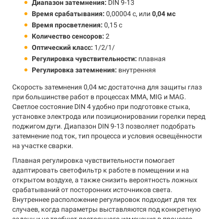
Диапазон затемнения:
DIN 9-13
Время срабатывания:
0,00004 с, или
0,04 мс
Время просветления:
0,15 с
Количество сенсоров:
2
Оптический класс:
1/2/1/
Регулировка чувствительности:
плавная
Регулировка затемнения:
внутренняя
Скорость затемнения 0,04 мс достаточна для защиты глаз
при большинстве работ в процессах MMA, MIG и MAG.
Светлое состояние DIN 4 удобно при подготовке стыка,
установке электрода или позиционировании горелки перед
поджигом дуги. Диапазон DIN 9-13 позволяет подобрать
затемнение под ток, тип процесса и условия освещённости
на участке сварки.
Плавная регулировка чувствительности помогает
адаптировать светофильтр к работе в помещении и на
открытом воздухе, а также снизить вероятность ложных
срабатываний от посторонних источников света.
Внутреннее расположение регулировок подходит для тех
случаев, когда параметры выставляются под конкретную
задачу и не требуют постоянного изменения в процессе