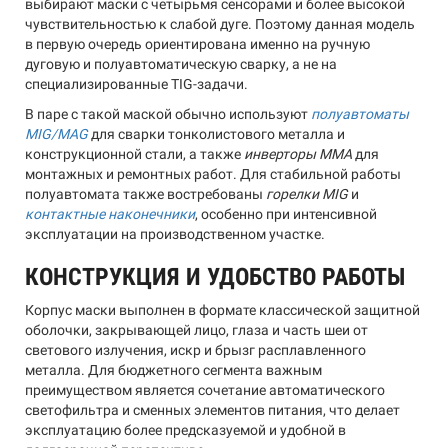
выбирают маски с четырьмя сенсорами и более высокой
чувствительностью к слабой дуге. Поэтому данная модель
в первую очередь ориентирована именно на ручную
дуговую и полуавтоматическую сварку, а не на
специализированные TIG-задачи.
В паре с такой маской обычно используют
полуавтоматы
MIG/MAG
для сварки тонколистового металла и
конструкционной стали, а также
инверторы MMA
для
монтажных и ремонтных работ. Для стабильной работы
полуавтомата также востребованы
горелки MIG
и
контактные наконечники
, особенно при интенсивной
эксплуатации на производственном участке.
КОНСТРУКЦИЯ И УДОБСТВО РАБОТЫ
Корпус маски выполнен в формате классической защитной
оболочки, закрывающей лицо, глаза и часть шеи от
светового излучения, искр и брызг расплавленного
металла. Для бюджетного сегмента важным
преимуществом является сочетание автоматического
светофильтра и сменных элементов питания, что делает
эксплуатацию более предсказуемой и удобной в