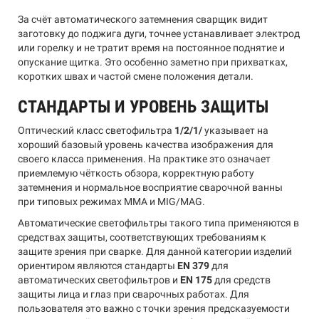
За счёт автоматического затемнения сварщик видит
заготовку до поджига дуги, точнее устанавливает электрод
или горелку и не тратит время на постоянное поднятие и
опускание щитка. Это особенно заметно при прихватках,
коротких швах и частой смене положения детали.
СТАНДАРТЫ И УРОВЕНЬ ЗАЩИТЫ
Оптический класс светофильтра
1/2/1/
указывает на
хороший базовый уровень качества изображения для
своего класса применения. На практике это означает
приемлемую чёткость обзора, корректную работу
затемнения и нормальное восприятие сварочной ванны
при типовых режимах MMA и MIG/MAG.
Автоматические светофильтры такого типа применяются в
средствах защиты, соответствующих требованиям к
защите зрения при сварке. Для данной категории изделий
ориентиром являются стандарты
EN 379
для
автоматических светофильтров и
EN 175
для средств
защиты лица и глаз при сварочных работах. Для
пользователя это важно с точки зрения предсказуемости