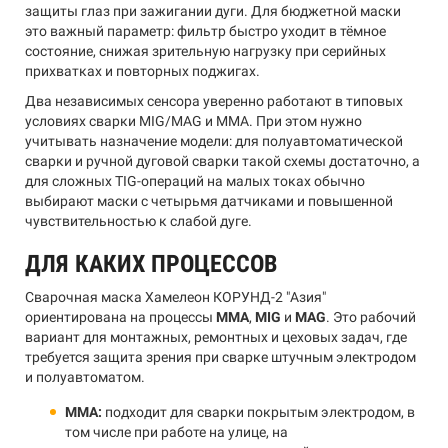
защиты глаз при зажигании дуги. Для бюджетной маски
это важный параметр: фильтр быстро уходит в тёмное
состояние, снижая зрительную нагрузку при серийных
прихватках и повторных поджигах.
Два независимых сенсора уверенно работают в типовых
условиях сварки MIG/MAG и MMA. При этом нужно
учитывать назначение модели: для полуавтоматической
сварки и ручной дуговой сварки такой схемы достаточно, а
для сложных TIG-операций на малых токах обычно
выбирают маски с четырьмя датчиками и повышенной
чувствительностью к слабой дуге.
ДЛЯ КАКИХ ПРОЦЕССОВ
Сварочная маска Хамелеон КОРУНД-2 "Азия"
ориентирована на процессы
MMA
,
MIG
и
MAG
. Это рабочий
вариант для монтажных, ремонтных и цеховых задач, где
требуется защита зрения при сварке штучным электродом
и полуавтоматом.
MMA:
подходит для сварки покрытым электродом, в
том числе при работе на улице, на