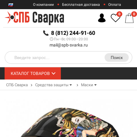
О компании
Бесплатная доставка
Оплата
Гарантии
Контакты
0
0
RUB
8 (812) 244-91-60
Пн—Вс 09:00—20:00
mail@spb-svarka.ru
Поиск
КАТАЛОГ ТОВАРОВ
СПБ Сварка
Средства защиты
Маски