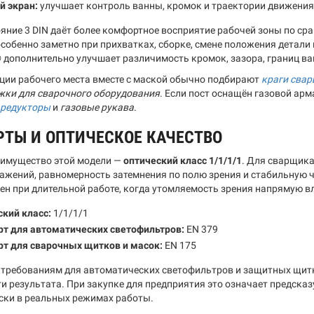
й экран:
улучшает контроль ванны, кромок и траектории движения
ояние 3 DIN даёт более комфортное восприятие рабочей зоны по ср
особенно заметно при прихватках, сборке, смене положения детали
дополнительно улучшает различимость кромок, зазора, границ ван
ции рабочего места вместе с маской обычно подбирают
краги сва
жки для сварочного оборудования
. Если пост оснащён газовой арм
редукторы
и
газовые рукава
.
РТЫ И ОПТИЧЕСКОЕ КАЧЕСТВО
имущество этой модели —
оптический класс 1/1/1/1
. Для сварщика
ажений, равномерность затемнения по полю зрения и стабильную ч
ен при длительной работе, когда утомляемость зрения напрямую вл
кий класс:
1/1/1/1
рт для автоматических светофильтров:
EN 379
рт для сварочных щитков и масок:
EN 175
 требованиям для автоматических светофильтров и защитных щитк
и результата. При закупке для предприятия это означает предска
ски в реальных режимах работы.