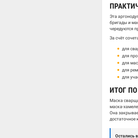
ПРАКТИ
Эта аргоноду
бригады и ма
чередуются п
За счёт сочет
для сва
для пр
для мас
для рем
для уча
ИТОГ П
Маска сварщи
маска-хамеле
Она закрывае
достаточное 
Остались 