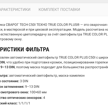
АРАКТЕРИСТИКИ
КОМПЛЕКТ ПОСТАВКИ
ка СВАРОГ TECH C50I ТЕХНО TRUE COLOR PLUS® — это сварочная 
ки, в мастерской и при цеховой эксплуатации. Модель рассчитана 
 естественную цветопередачу за счёт светофильтра TRUE COLOR PL
тровому окну.
ЕРИСТИКИ ФИЛЬТРА
новлен автоматический светофильтр TRUE COLOR PLUS C50I с широк
DIN
, что удобно при подготовке кромок, позиционировании горелки
—
9–13 DIN
, поэтому маска подходит для большинства распростран
ьтра:
автоматический светофильтр, маска-хамелеон
 состояние:
3 DIN
он затемнения:
9–13 DIN
 смотрового окна:
100×60 мм
тво оптических сенсоров:
4
кий класс:
1/1/1/1