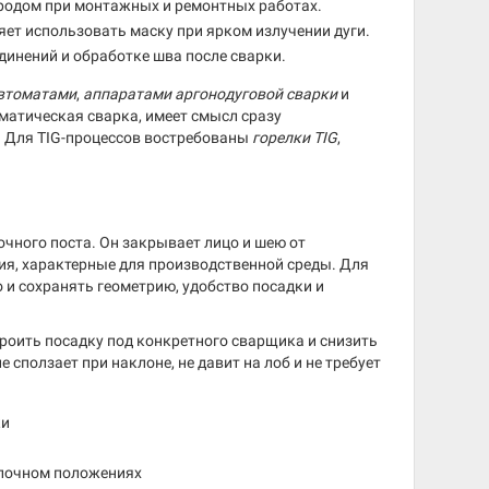
родом при монтажных и ремонтных работах.
яет использовать маску при ярком излучении дуги.
динений и обработке шва после сварки.
втоматами
,
аппаратами аргонодуговой сварки
и
оматическая сварка, имеет смысл сразу
. Для TIG-процессов востребованы
горелки TIG
,
чного поста. Он закрывает лицо и шею от
ия, характерные для производственной среды. Для
 и сохранять геометрию, удобство посадки и
роить посадку под конкретного сварщика и снизить
 сползает при наклоне, не давит на лоб и не требует
ки
олочном положениях