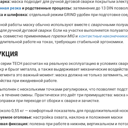
арка:
маска подходит для ручной дуговой сварки покрытым элект
нная резка
и родственные процессы:
затемнение до 13 DIN позвол
ка и шлифовка:
отдельный режим GRIND удобен при подготовке сое
ной работы маску обычно используют вместе с
сварочными полуа
для ручной дуговой сварки
. Если на участке выполняется полуавт
ть совместно применяемые
горелки MIG
и
контактные наконечники
 длительной работе на токах, требующих стабильной эргономики.
УКЦИЯ
 серии TECH рассчитан на реальную эксплуатацию в условиях сваро
скр и брызг металла, а также выдерживает механические воздейств
егмента это важный момент: маска должна не только затемнять, но
йства при ежедневной работе.
ыполнен с несколькими точками регулировки, что позволяет подст
в течение смены. Практически это даёт три преимущества: маска не
правки при переходе от сборки к сварке и зачистке.
около 0,55 кг — комфортный показатель для продолжительной нос
руемое оголовье:
настройка охвата, наклона и положения маски
ивая фиксация:
полезна при работе в нижнем, вертикальном и пот