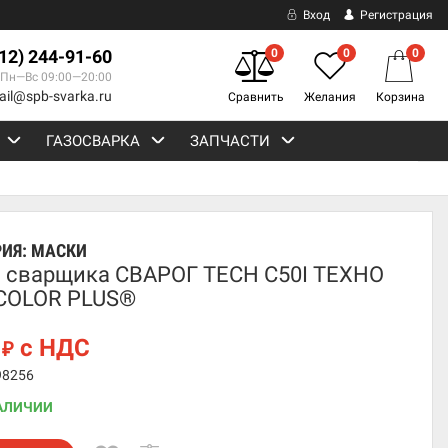
Вход
Регистрация
812) 244-91-60
0
0
0
Пн—Вс 09:00—20:00
ail@spb-svarka.ru
Сравнить
Желания
Корзина
ГАЗОСВАРКА
ЗАПЧАСТИ
РИЯ:
МАСКИ
 сварщика СВАРОГ TECH C50I ТЕХНО
COLOR PLUS®
0
с НДС
₽
98256
АЛИЧИИ