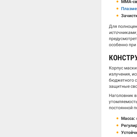
MMA-св
Плазме
Зачист
Для полноцен
источниками 
предусмотре
особенно при
КОНСТР
Корпус маски
излучения, и
бюджетного с
защитные сво
Наголовник в
утомляемость 
постоянной по
Масса:
Регули
Устойч