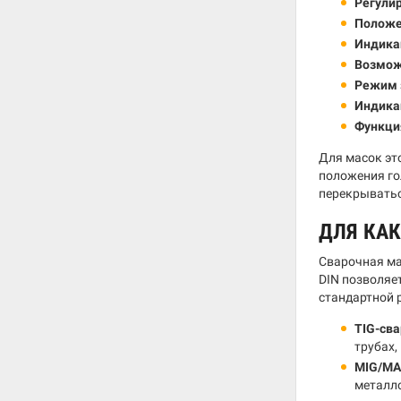
Регулир
Положе
Индика
Возмож
Режим 
Индика
Функци
Для масок эт
положения го
перекрыватьс
ДЛЯ КА
Сварочная ма
DIN позволяет
стандартной р
TIG-сва
трубах,
MIG/MA
металло