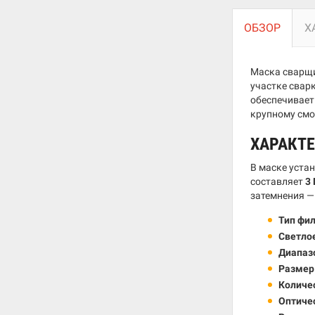
ОБЗОР
Х
Маска сварщи
участке свар
обеспечивает
крупному смо
ХАРАКТ
В маске уста
составляет
3 
затемнения 
Тип фил
Светлое
Диапаз
Размер
Количес
Оптичес