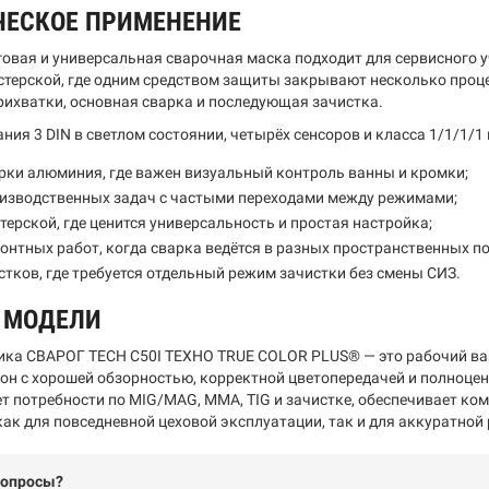
ЧЕСКОЕ ПРИМЕНЕНИЕ
говая и универсальная сварочная маска подходит для сервисного 
стерской, где одним средством защиты закрывают несколько процес
рихватки, основная сварка и последующая зачистка.
ания 3 DIN в светлом состоянии, четырёх сенсоров и класса 1/1/1/
рки алюминия, где важен визуальный контроль ванны и кромки;
оизводственных задач с частыми переходами между режимами;
терской, где ценится универсальность и простая настройка;
онтных работ, когда сварка ведётся в разных пространственных п
стков, где требуется отдельный режим зачистки без смены СИЗ.
О МОДЕЛИ
ка СВАРОГ TECH C50I ТЕХНО TRUE COLOR PLUS® — это рабочий вари
он с хорошей обзорностью, корректной цветопередачей и полноце
т потребности по MIG/MAG, MMA, TIG и зачистке, обеспечивает ко
как для повседневной цеховой эксплуатации, так и для аккуратной
вопросы?