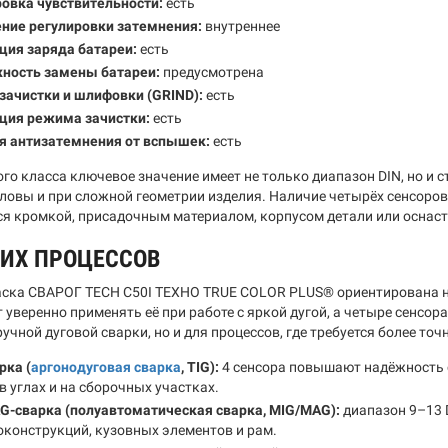
овка чувствительности:
есть
ние регулировки затемнения:
внутреннее
ция заряда батареи:
есть
ность замены батареи:
предусмотрена
зачистки и шлифовки (GRIND):
есть
ция режима зачистки:
есть
я антизатемнения от вспышек:
есть
ого класса ключевое значение имеет не только диапазон DIN, но и
ловы и при сложной геометрии изделия. Наличие четырёх сенсоров 
я кромкой, присадочным материалом, корпусом детали или оснаст
КИХ ПРОЦЕССОВ
ска СВАРОГ TECH C50I ТЕХНО TRUE COLOR PLUS® ориентирована на
 уверенно применять её при работе с яркой дугой, а четыре сенсо
учной дуговой сварки, но и для процессов, где требуется более то
рка (
аргонодуговая сварка
, TIG):
4 сенсора повышают надёжность 
 в углах и на сборочных участках.
G-сварка (полуавтоматическая сварка, MIG/MAG):
диапазон 9–13 
конструкций, кузовных элементов и рам.