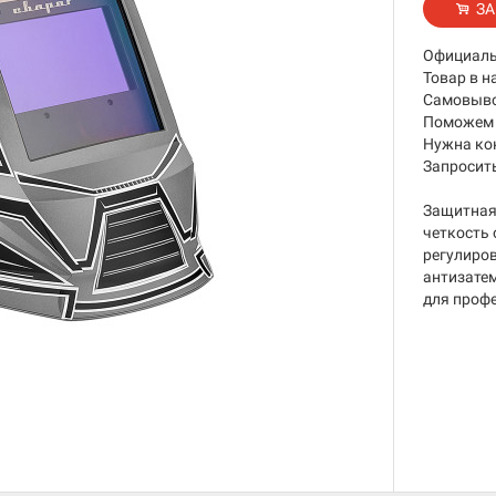
ЗА
Официаль
Товар в н
Самовывоз
Поможем 
Нужна ко
Запросить
Защитная
четкость 
регулиров
антизатем
для проф