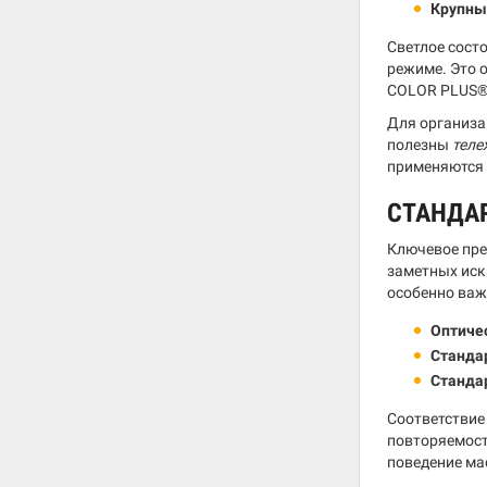
Крупны
Светлое сост
режиме. Это 
COLOR PLUS® 
Для организа
полезны
теле
применяются
СТАНДА
Ключевое пре
заметных иск
особенно важ
Оптичес
Станда
Станда
Соответствие
повторяемост
поведение ма