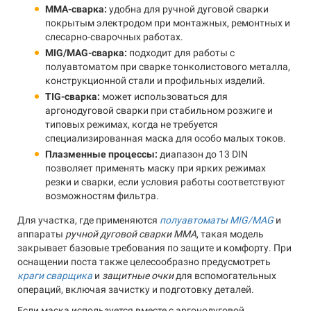
MMA-сварка:
удобна для ручной дуговой сварки
покрытым электродом при монтажных, ремонтных и
слесарно-сварочных работах.
MIG/MAG-сварка:
подходит для работы с
полуавтоматом при сварке тонколистового металла,
конструкционной стали и профильных изделий.
TIG-сварка:
может использоваться для
аргонодуговой сварки при стабильном розжиге и
типовых режимах, когда не требуется
специализированная маска для особо малых токов.
Плазменные процессы:
диапазон до 13 DIN
позволяет применять маску при ярких режимах
резки и сварки, если условия работы соответствуют
возможностям фильтра.
Для участка, где применяются
полуавтоматы MIG/MAG
и
аппараты
ручной дуговой сварки MMA
, такая модель
закрывает базовые требования по защите и комфорту. При
оснащении поста также целесообразно предусмотреть
краги сварщика
и
защитные очки
для вспомогательных
операций, включая зачистку и подготовку деталей.
Если маска используется вместе с аргонодуговой