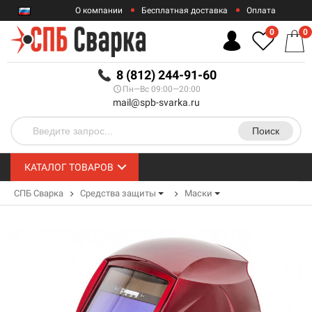
О компании
Бесплатная доставка
Оплата
Гарантии
Контакты
0
0
RUB
8 (812) 244-91-60
Пн—Вс 09:00—20:00
mail@spb-svarka.ru
Поиск
КАТАЛОГ ТОВАРОВ
СПБ Сварка
Средства защиты
Маски