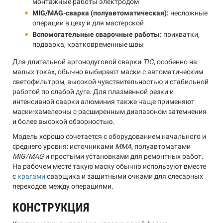
монтажные работы электродом
MIG/MAG-сварка (полуавтоматическая):
несложные
операции в цеху и для мастерской
Вспомогательные сварочные работы:
прихватки,
подварка, кратковременные швы
Для длительной аргонодуговой сварки
TIG
, особенно на
малых токах, обычно выбирают маски с автоматическим
светофильтром, высокой чувствительностью и стабильной
работой по слабой дуге. Для плазменной резки и
интенсивной сварки алюминия также чаще применяют
маски-хамелеоны с расширенным диапазоном затемнения
и более высокой обзорностью.
Модель хорошо сочетается с оборудованием начального и
среднего уровня: источниками
MMA
, полуавтоматами
MIG/MAG
и простыми установками для ремонтных работ.
На рабочем месте такую маску обычно используют вместе
с
крагами
сварщика и защитными очками для слесарных
переходов между операциями.
КОНСТРУКЦИЯ