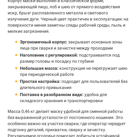
Корпус маски выполнен в классической форме,
закрывающей лицо, лоб и шею от прямого воздействия
искр, брызг расплавленного металла и светового
излучения дуги. Черный цвет практичен в эксплуатации: на
поверхности менее заметны следы рабочей среды, пыль и
мелкие загрязнения.
Эргономичный корпус:
закрывает основные зоны
лица при сварке и зачистке между проходами
Наголовник с регулировкой:
подстраивается под
размер головы и посадку по глубине
Небольшая масса:
конструкция не перегружает шею
при периодической работе
Простая настройка:
подходит для пользователей без
длительного привыкания
Поставка в разобранном виде:
удобна для
складского хранения и транспортировки
Масса 0,46 кг делает маску удобной для сменной работы
без выраженной усталости от постоянного ношения. Это
особенно важно на участке сварки, где оператор чередует
подгонку деталей, прихватки, сварку и зачистку.
Регулируемое оголовье помогает добиться устойчивой