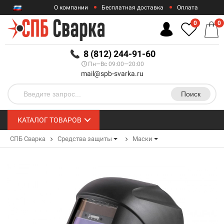
О компании
Бесплатная доставка
Оплата
Гарантии
Контакты
0
0
RUB
8 (812) 244-91-60
Пн—Вс 09:00—20:00
mail@spb-svarka.ru
Поиск
КАТАЛОГ ТОВАРОВ
СПБ Сварка
Средства защиты
Маски