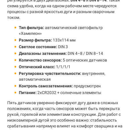
регулируется в двух диапазонах:
DIN 4–8
и
DIN 8–14
. Такая
схема удобна, когда на одном рабочем месте чередуются
процессы с разной яркостью дуги и разным сварочным
током.
Тип фильтра:
автоматический светофильтр
«Хамелеон»
Размер фильтра:
133x114 мм
Светлое состояние:
DIN 3
Диапазоны затемнения:
DIN 4–8 / DIN 8–14
Количество сенсоров:
5 оптических датчиков
Оптический класс:
1/1/1/1
Регулировка чувствительности:
внутренняя,
автоматическая
Контроль самозатемнения:
предусмотрен
Питание:
2хCR2032 + солнечные элементы
Пять датчиков уверенно фиксируют дугу даже в сложных
положениях, когда часть сенсоров может быть перекрыта
рукой, горелкой или элементами конструкции. Для работ с
низкоамперной дугой это особенно важно: стабильность
срабатывания напрямую влияет на комфорт сварщика и на