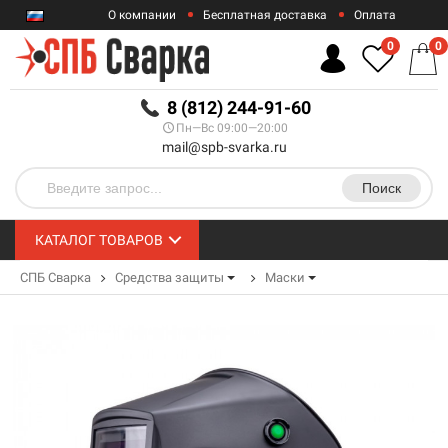
О компании
Бесплатная доставка
Оплата
Гарантии
Контакты
0
0
RUB
8 (812) 244-91-60
Пн—Вс 09:00—20:00
mail@spb-svarka.ru
Поиск
КАТАЛОГ ТОВАРОВ
СПБ Сварка
Средства защиты
Маски