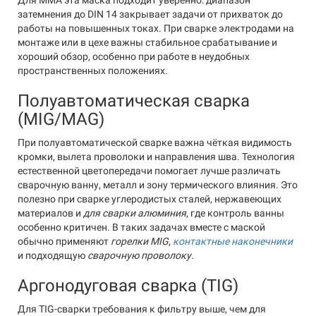
Для MMA эта маска подходит уверенно: диапазон
затемнения до DIN 14 закрывает задачи от прихваток до
работы на повышенных токах. При сварке электродами на
монтаже или в цехе важны стабильное срабатывание и
хороший обзор, особенно при работе в неудобных
пространственных положениях.
Полуавтоматическая сварка
(MIG/MAG)
При полуавтоматической сварке важна чёткая видимость
кромки, вылета проволоки и направления шва. Технология
естественной цветопередачи помогает лучше различать
сварочную ванну, металл и зону термического влияния. Это
полезно при сварке углеродистых сталей, нержавеющих
материалов и
для сварки алюминия
, где контроль ванны
особенно критичен. В таких задачах вместе с маской
обычно применяют
горелки MIG
,
контактные наконечники
и подходящую
сварочную проволоку
.
Аргонодуговая сварка (TIG)
Для TIG-сварки требования к фильтру выше, чем для