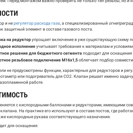
ем. Перед монтажом важно проверить не только тип резьбы, но и н
НОСТИ
ор и не
регулятор расхода газа
, а специализированный
огнепрегра
ак защитный элемент в составе газового поста.
ка на редуктор
упрощает включение в уже существующую схему п
одное исполнение
учитывает требования к материалам и условиям 
тное решение для бюджетного сегмента
подходит для оснащения 
ртное резьбовое подключение М16х1,5
облегчает подбор совмест
ели не предусмотрены функции, характерные для редукторов и регу
ротаметр или подогреватель для CO2. Клапан решает именно задач
газопламенной работе.
ТИМОСТЬ
еняется с кислородными баллонами и редукторами, имеющими сов
клапана. На практике его используют в составе постов, где работ
акже кислородные рукава соответствующего назначения.
дит для оснащения: