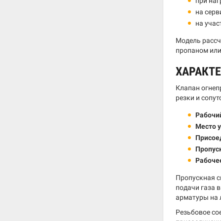
при наг
на серв
на учас
Модель рассч
пропаном или
ХАРАКТ
Клапан огнеп
резки и сопу
Рабочий
Место у
Присое
Пропус
Рабоче
Пропускная с
подачи газа 
арматуры на 
Резьбовое со