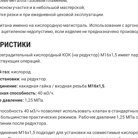
реве металла газовым пламенем;
исном участке и в небольшой мастерской;
тке резки и при ежедневной цеховой эксплуатации.
итана именно на кислородную магистраль. Использование с аргоно
 ацетиленом недопустимо, если изделие не предназначено производ
ЕРИСТИКИ
реградительный кислородный КОК (на редуктор) М16х1,5 имеет па
тствующих операций.
 газ:
кислород.
становки:
на редуктор.
динение:
накидная гайка / входная резьба
М16х1,5
.
кная способность:
40 м3/ч.
е давление:
1,25 МПа.
пособность 40 м3/ч позволяет использовать клапан в стандартных
в большинстве практических режимов. Рабочее давление 1,25 МПа 
линии после редуктора.
единение М16х1,5 подходит для установки на совместимые кисло