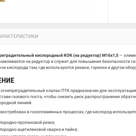
АРАКТЕРИСТИКИ
реградительный кислородный КОК (на редуктор) М16х1,5
— элеме
навливается на редуктор и служит для повышения безопасности га
чи кислорода там, где используются резаки, горелки и другое обор
ЕНИЕ
огнепреградительный клапан ПТК предназначен для эксплуатации 
оставе газового поста, чтобы снизить риск распространения обрат
лородной линией.
 востребован в газопламенных процессах, где кислород использует
лородно-пропановой резке;
лородно-ацетиленовой сварке и пайке;