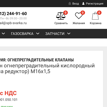
Вход
Регистрация
812) 244-91-60
0
0
0
Пн—Вс 09:00—20:00
ail@spb-svarka.ru
Сравнить
Желания
Корзина
ГАЗОСВАРКА
ЗАПЧАСТИ
РИЯ:
ОГНЕПРЕГРАДИТЕЛЬНЫЕ КЛАПАНЫ
н огнепреградительный кислородный
на редуктор) М16х1,5
с НДС
001.050.101