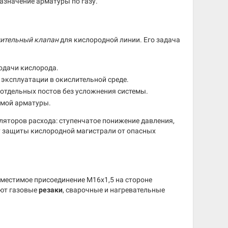
азначение арматуры по газу.
дительный клапан
для кислородной линии. Его задача
одачи кислорода.
эксплуатации в окислительной среде.
отдельных постов без усложнения системы.
имой арматуры.
ляторов расхода: ступенчатое понижение давления,
у защиты кислородной магистрали от опасных
местимое присоединение М16х1,5 на стороне
ают газовые
резаки
, сварочные и нагревательные