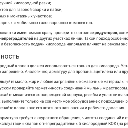
ручной кислородной резки;
тов для газовой сварки и пайки;
ных и монтажных участков;
нарных и мобильных газосварочных комплектов.
оснастки имеет смысл сразу проверить состояние
редукторов
, сов
непреградителей
на других участках линии. Такой подход особенно
 и безопасность подачи кислорода напрямую влияют на режим экс
сность
родный клапан должен использоваться только для кислорода. Уст
в запрещено. Аналогично, арматуру для пропана, ацетилена или дру
льзуйте масло, жир и любые загрязнённые смазочные материалы н
пуском проверяйте герметичность соединений мыльным раствором.
скайте механических повреждений корпуса, резьбы и уплотнительн
выполняйте только на совместимое оборудование с подходящей р
еняйте клапан вне его штатного назначения и рабочего давления.
арматура требует аккуратного обращения, чистоты соединений и с
эксплуатации клапан огнепреградительный кислородный КОК (на ре