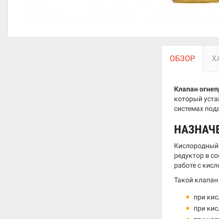
ОБЗОР
Х
Клапан огнеп
который уста
системах пода
НАЗНАЧ
Кислородный 
редуктор в с
работе с кис
Такой клапан
при кис
при кис