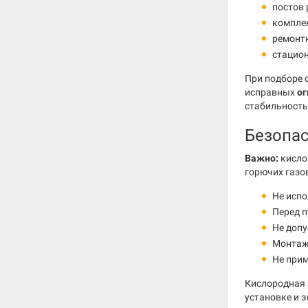
постов 
комплек
ремонт
стацио
При подборе 
исправных
ог
стабильность
Безопа
Важно:
кисло
горючих газо
Не испо
Перед 
Не допу
Монтаж 
Не прим
Кислородная 
установке и 