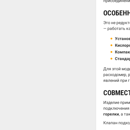
присоединени
ОСОБЕН
Это не редукт
— работать к
Установ
Кислор
Компак
Станда
Для этой мод
расходомер, 
явлений при 
СОВМЕС
Изделие прим
подключения 
горелки
, а т
Клапан подхо