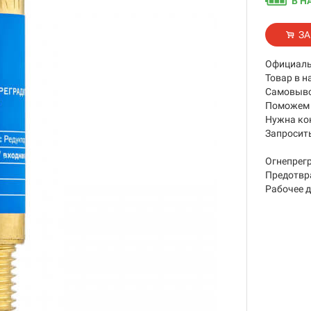
В Н
ЗА
Официаль
Товар в н
Самовывоз
Поможем 
Нужна ко
Запросить
Огнепрегр
Предотвр
Рабочее д