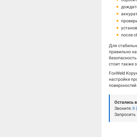
дождат
аккурат
провери
установ
после с
Для стабильн
правильно н
безопасность
стоит также 
FoxWeld Кору
настройке пр
поверхностей
Остались 
Звоните:
8 
Запросить