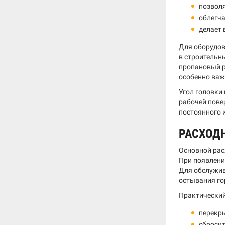
позволя
облегча
делает 
Для оборудов
в строительн
пропановый р
особенно важ
Угол головки
рабочей пове
постоянного 
РАСХОД
Основной рас
При появлени
Для обслужив
остывания го
Практический
перекры
сбросит