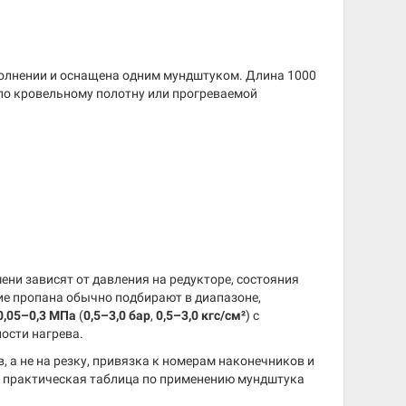
полнении и оснащена одним мундштуком. Длина 1000
по кровельному полотну или прогреваемой
ни зависят от давления на редукторе, состояния
ие пропана обычно подбирают в диапазоне,
0,05–0,3 МПа
(
0,5–3,0 бар
,
0,5–3,0 кгс/см²
) с
ости нагрева.
 а не на резку, привязка к номерам наконечников и
а практическая таблица по применению мундштука