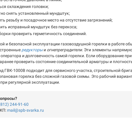
ься охлаждения головки;
но снять установленный мундштук;
ть резьбу и посадочное место на отсутствие загрязнений;
ить исправный мундштук без перекоса;
борки проверить герметичность соединений.
ой и безопасной эксплуатации газовоздушной горелки в работе о
астроенные
редукторы
и
огнепреградители
. Эти элементы напрямую
 оператора и долговечность самой горелки. Если оборудование при
заранее проверить состояние соединительной арматуры и плотность
нд ГВК-1000В подходит для сервисного участка, строительной брига
опановая горелка без сложной газовой схемы. Это рабочий вариант
 при регулярной эксплуатации.
вопросы?
(812) 244-91-60
 КП:
mail@spb-svarka.ru