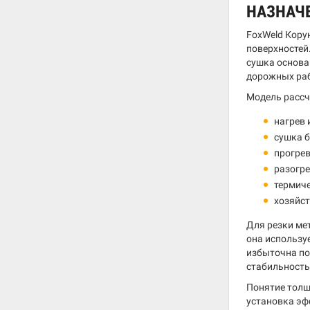
НАЗНАЧ
FoxWeld Кору
поверхностей
сушка основа
дорожных раб
Модель рассч
нагрев 
сушка б
прогрев
разогре
термиче
хозяйст
Для резки ме
она использу
избыточна по
стабильность
Понятие толщи
установка эф