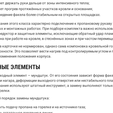
ет держать руки дальше от зоны интенсивного тепла;
ет прогрев протяжённых участков кровли и основания;
ведение факела более стабильным на открытых площадках.
ания этого класса характерно подключение к пропановому рукаву
ых и монтажных работах. При подборе комплекта важно использо
едуктор и защитные элементы, исключающие обратный удар пламен
на при работе на кровле, в стеснённых зонах и при частом переме
 в карточке не нормирован, однако сама компоновка кровельной г
рхности. Это позволяет вести нагрев под контролируемым углом и
изменения положения корпуса.
НЫЕ ЭЛЕМЕНТЫ
ходный элемент — мундштук. От его состояния зависит форма факе
и нагара, деформации выходного отверстия или нестабильного пл
ания используют штатный инструмент, а замену выполняют только
релки.
 порядок замены мундштука:
ть подачу пропана на горелке и на источнике газа;
ь остаточное давление в линии;