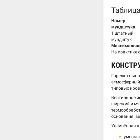
Таблиц
Номер
мундштука
1 штатный
мундштук
Максимальна
На практике 
КОНСТР
Горелка выпо
атмосферный 
типовых кров
Вентильное и
широкий и мя
термообработ
основания, ве
Удлинённая ш
уменьша