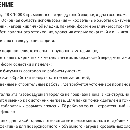
ЕНИЕ
нд ГВК-1000В применяется не для дуговой сварки, а для газопламе
. Основная область использования — кровельные работы с битумн
ний, нагрев кирпичной кладки, панелей, форм и различных строите
от, локального оттаивания, удаления старых покрытий и выжиган
итана на следующие задачи:
и подплавление кровельных рулонных материалов;
етонных, кирпичных и металлических поверхностей перед монтажо
 форм, оснастки и панелей;
в битумных составов на рабочем участке;
ская обработка поверхности перед зачисткой;
венные и строительные работы, где требуется устойчивое пропано
талла эта газовоздушная горелка не предназначена: в конструкции
ется именно как источник нагрева. Для пайки тонких деталей и т
 габаритам и формату пламени. Её рабочая зона — строительный и 
 факела.
ны для такой горелки относится не к резке металла, а к глубине 
фективна для поверхностного и объёмного нагрева кровельных слоё