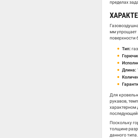
пределах зад
ХАРАКТ
Газовоздушна
мм упрощает 
поверхности 
Тип:
газ
Горючий
Исполн
Длина:
Количе
Гаранти
Для кровельн
рукавов, тем
характерном 
последующей 
Поскольку го
толщине разр
данного типа.