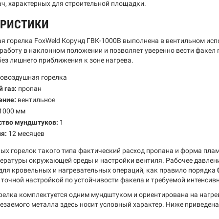
ач, характерных для строительной площадки.
ЕРИСТИКИ
я горелка FoxWeld Корунд ГВК-1000В выполнена в вентильном ис
работу в наклонном положении и позволяет уверенно вести факел 
без лишнего приближения к зоне нагрева.
овоздушная горелка
 газ:
пропан
ение:
вентильное
1000 мм
ство мундштуков:
1
я:
12 месяцев
ых горелок такого типа фактический расход пропана и форма пламе
пературы окружающей среды и настройки вентиля. Рабочее давлен
для кровельных и нагревательных операций, как правило порядка
точной настройкой по устойчивости факела и требуемой интенсивн
релка комплектуется одним мундштуком и ориентирована на нагрев,
езаемого металла здесь носит условный характер. Ниже приведен