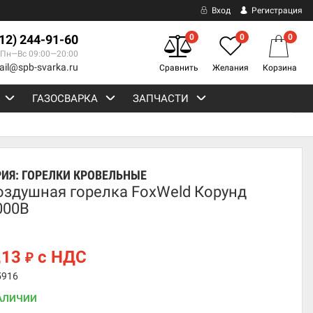
Вход
Регистрация
812) 244-91-60
0
0
0
Пн—Вс 09:00—20:00
ail@spb-svarka.ru
Сравнить
Желания
Корзина
ГАЗОСВАРКА
ЗАПЧАСТИ
РИЯ:
ГОРЕЛКИ КРОВЕЛЬНЫЕ
оздушная горелка FoxWeld Корунд
000В
,13
с НДС
₽
5916
АЛИЧИИ