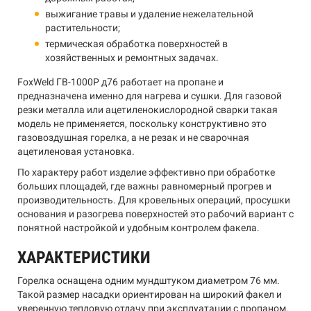
выжигание травы и удаление нежелательной
растительности;
термическая обработка поверхностей в
хозяйственных и ремонтных задачах.
FoxWeld ГВ-1000Р д76 работает на пропане и
предназначена именно для нагрева и сушки. Для газовой
резки металла или ацетиленокислородной сварки такая
модель не применяется, поскольку конструктивно это
газовоздушная горелка, а не резак и не сварочная
ацетиленовая установка.
По характеру работ изделие эффективно при обработке
больших площадей, где важны равномерный прогрев и
производительность. Для кровельных операций, просушки
основания и разогрева поверхностей это рабочий вариант с
понятной настройкой и удобным контролем факела.
ХАРАКТЕРИСТИКИ
Горелка оснащена одним мундштуком диаметром 76 мм.
Такой размер насадки ориентирован на широкий факел и
уверенную тепловую отдачу при эксплуатации с пропаном.