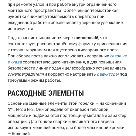
при ремонте узлов и при работе внутри ограниченного
монтажного пространства. Облегчённая термостойкая
рукоятка снижает утомляемость оператора при
ежедневной работе и обеспечивает уверенное удержание
инструмента.
Подключение выполняется через
ниппель d6
, что
соответствует распространённому формату присоединения
к газовым рукавам для ацетилено-кислородного поста.
При сборке поста важно использовать исправные
газовые
рукава
соответствующего назначения, а для повышения
безопасности линии подачи целесообразно устанавливать
огнепреградители
и корректно настраивать
редукторы
под
требуемый режим работы.
РАСХОДНЫЕ ЭЛЕМЕНТЫ
Основные сменные элементы этой горелки — наконечники
№1, №2 и №3. Они определяют диапазон тепловой
мощности и подбираются под толщину металла и характер
операции. Для тонкой сварки и деликатного нагрева
используют меньший номер, для более массивной кромки
— больший.