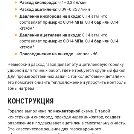
Расход кислорода:
0,1–0,38 л/мин
Расход ацетилена:
0,09–0,35 л/мин
Давление кислорода на входе:
0,14 атм, что
составляет примерно
0,014 МПа
,
0,14 бар
или
0,14
кгс/см²
Давление ацетилена на входе:
0,14 атм, что
составляет примерно
0,014 МПа
,
0,14 бар
или
0,14
кгс/см²
Присоединение на выходе:
ниппель d6
Невысокий расход газов делает эту ацетиленовую горелку
удобной для точных работ, где не требуется крупный факел.
Для производственных задач с тонколистовыми деталями
это помогает снизить тепловложение и упростить контроль
зоны нагрева.
КОНСТРУКЦИЯ
Горелка выполнена по
инжекторной
схеме. В такой
конструкции кислород, проходя через инжектор, создаёт
разрежение и подсасывает ацетилен в смесительную часть.
Это классическое решение для газосварочного