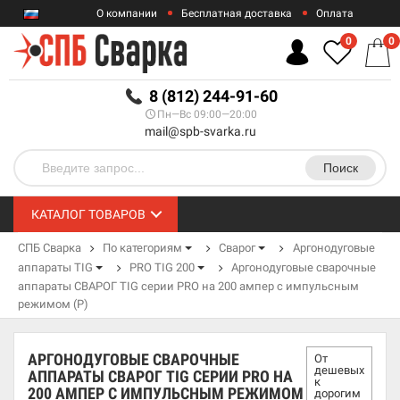
О компании
Бесплатная доставка
Оплата
Гарантии
Контакты
0
0
RUB
8 (812) 244-91-60
Пн—Вс 09:00—20:00
mail@spb-svarka.ru
Поиск
КАТАЛОГ ТОВАРОВ
СПБ Сварка
По категориям
Сварог
Аргонодуговые
аппараты TIG
PRO TIG 200
Аргонодуговые сварочные
аппараты СВАРОГ TIG серии PRO на 200 ампер с импульсным
режимом (P)
АРГОНОДУГОВЫЕ СВАРОЧНЫЕ
От
дешевых
АППАРАТЫ СВАРОГ TIG СЕРИИ PRO НА
к
200 АМПЕР С ИМПУЛЬСНЫМ РЕЖИМОМ
дорогим