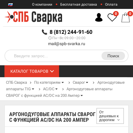
О компании
Бесплатная доставка
Оплата
Гарантии
Контакты
0
0
RUB
8 (812) 244-91-60
Пн—Вс 09:00—20:00
mail@spb-svarka.ru
Поиск
КАТАЛОГ ТОВАРОВ
СПБ Сварка
По категориям
Сварог
Аргонодуговые
аппараты TIG
AC/DC
Аргонодуговые аппараты
СВАРОГ с функцией AC/DC на 200 Ампер
От
АРГОНОДУГОВЫЕ АППАРАТЫ СВАРОГ
дешевых к
С ФУНКЦИЕЙ AC/DC НА 200 АМПЕР
дорогим