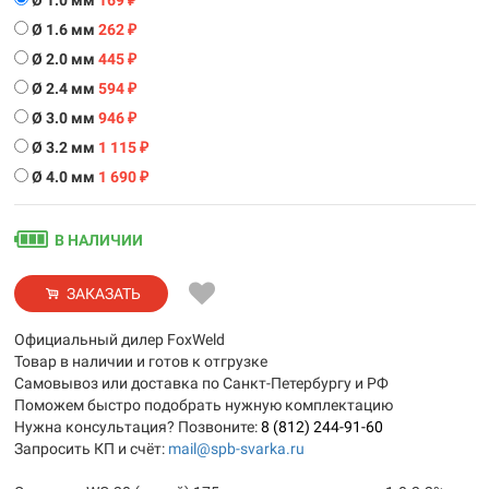
Ø 1.0 мм
169
₽
Ø 1.6 мм
262
₽
Ø 2.0 мм
445
₽
Ø 2.4 мм
594
₽
Ø 3.0 мм
946
₽
Ø 3.2 мм
1 115
₽
Ø 4.0 мм
1 690
₽
В НАЛИЧИИ
ЗАКАЗАТЬ
Официальный дилер FoxWeld
Товар в наличии и готов к отгрузке
Самовывоз или доставка по Санкт-Петербургу и РФ
Поможем быстро подобрать нужную комплектацию
Нужна консультация? Позвоните:
8 (812) 244-91-60
Запросить КП и счёт:
mail@spb-svarka.ru