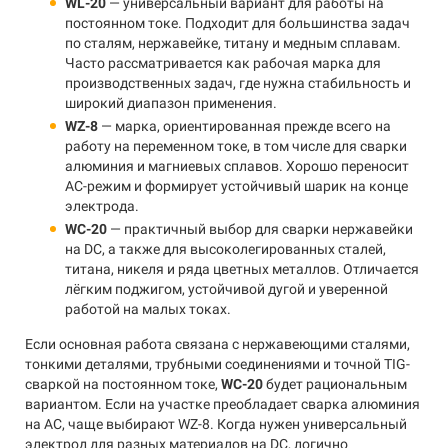
WL-20
— универсальный вариант для работы на
постоянном токе. Подходит для большинства задач
по сталям, нержавейке, титану и медным сплавам.
Часто рассматривается как рабочая марка для
производственных задач, где нужна стабильность и
широкий диапазон применения.
WZ-8
— марка, ориентированная прежде всего на
работу на переменном токе, в том числе для сварки
алюминия и магниевых сплавов. Хорошо переносит
AC-режим и формирует устойчивый шарик на конце
электрода.
WC-20
— практичный выбор для сварки нержавейки
на DC, а также для высоколегированных сталей,
титана, никеля и ряда цветных металлов. Отличается
лёгким поджигом, устойчивой дугой и уверенной
работой на малых токах.
Если основная работа связана с нержавеющими сталями,
тонкими деталями, трубными соединениями и точной TIG-
сваркой на постоянном токе,
WC-20
будет рациональным
вариантом. Если на участке преобладает сварка алюминия
на AC, чаще выбирают WZ-8. Когда нужен универсальный
электрод для разных материалов на DC, логично