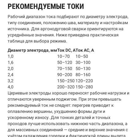
РЕКОМЕНДУЕМЫЕ ТОКИ
Рабочий диапазон тока подбирают по диаметру электрода,
типу соединения, положению шва, материалу и настройкам
источника. Для аргонодуговой сварки ориентируются на
усреднённые значения. Ниже приведена практическая
таблица для выбора режима.
Диаметр электрода, мм
Ток DC, А
Ток AC, А
1,0
10–70
10–50
1,6
50–120
30–100
2,0
70–150
50–130
2,4
90–200
80–160
3,2
150–250
120–220
4,0
200–320
150–280
Цериевые электроды хорошо переносят рабочие нагрузки и
отличаются уверенным поджигом. При этом превышать
рекомендуемый ток не следует: перегрев приводит к
оплавлению вершины, ухудшению формы дуги и
ускоренному износу. Для тонких деталей и точных
проходов лучше использовать нижнюю часть диапазона, а
для массивных соединений — средние и верхние значения с
учётом охлаждения горелки и фактической длины вылета