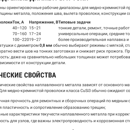
ны ориентировочные рабочие диапазоны для медно-кремнистой пр
олщины металла, положения шва, вылета проволоки, конструкции с
волоки
Ток, А
Напряжение, В
Типовые задачи
40–120
15–21
тонкие детали, ремонт, точные рабо
70–160
17–24
универсальные операции, средние 
100–220
19–27
более производительная наплавка и
атушки с диаметром
0,8 мм
обычно выбирают режимы с мягкой, ста
уратно вести шов на тонких заготовках и снижает риск прожога. П
ость: даже на сравнительно небольших толщинах может потребова
ависимости от конструкции детали.
ЧЕСКИЕ СВОЙСТВА
ические свойства наплавленного металла зависят от основного мат
Для медно-кремнистой проволоки класса CuSi3 обычно ожидают со
чная прочность для ремонтных и сборочных операций по медным 
 пластичность и сопротивление образованию трещин;
ные характеристики текучести наплавленного металла при корре
ость для узлов, где важны электропроводность и коррозионная ст