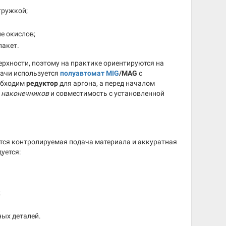
тружкой;
е окислов;
пакет.
ерхности, поэтому на практике ориентируются на
дачи используется
полуавтомат MIG
/MAG
с
еобходим
редуктор
для аргона, а перед началом
 наконечников
и совместимость с установленной
ется контролируемая подача материала и аккуратная
уется:
;
ых деталей.