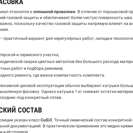
АСОВКА
иал относится к
сплошной проволоке
. В отличие от порошковой 
ней газовой защиты и обеспечивает более чистую поверхность шва 
 важно, поскольку качество газовой защиты напрямую влияет на в
ания.
— практичный вариант для нерегулярных работ, наладки технологи
терской и сервисного участка;
иодической сварке цветных металлов без большого расхода матер
тных работ и подбора режимов;
здного ремонта, где важна компактность комплекта.
тенсивной цеховой эксплуатации обычно выбирают катушки больше
ышленную фасовку. Однако катушка 1 кг снижает остатки материа
сходник под конкретный сплав.
СКИЙ СОСТАВ
озиции указан класс
CuSi3
. Точный химический состав конкретной
ьной документацией. В практическом применении это медно-кремн
 и её сплавов.