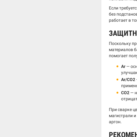
Если требует
без подстано
работает в т
ЗАЩИТН
Поскольку пр
материалов 
помогает пол
Ar
— осн
улучшае
Ar/CO2
применя
CO2
— н
отрицат
При сварке ц
магистрали и
аргон.
РЕКОМЕ