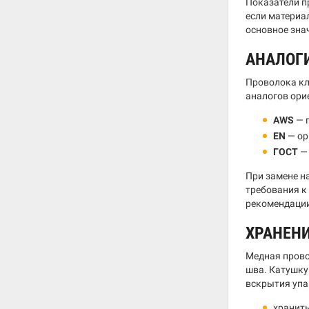
Показатели п
если материа
основное зна
АНАЛОГ
Проволока к
аналогов ори
AWS
— п
EN
— ор
ГОСТ
— 
При замене н
требования к
рекомендации
ХРАНЕН
Медная прово
шва. Катушку
вскрытия упа
хранить