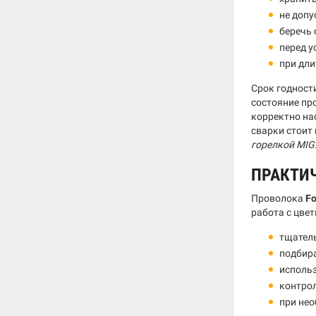
не допу
беречь 
перед у
при дли
Срок годност
состояние пр
корректно на
сварки стоит
горелкой MIG
ПРАКТИ
Проволока
Fo
работа с цве
тщатель
подбир
использ
контрол
при не