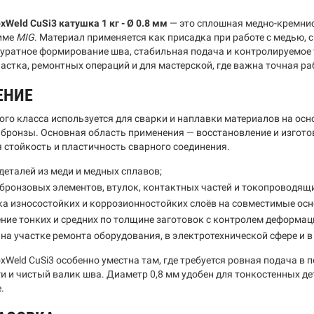
xWeld CuSi3 катушка 1 кг - Ø 0.8 мм
— это сплошная медно-кремни
име
MIG
. Материал применяется как присадка при работе с медью, 
куратное формирование шва, стабильная подача и контролируемое 
частка, ремонтных операций и для мастерской, где важна точная р
ЕНИЕ
ого класса используется для сварки и наплавки материалов на осно
 бронзы. Основная область применения — восстановление и изгото
 стойкость и пластичность сварного соединения.
деталей из меди и медных сплавов;
бронзовых элементов, втулок, контактных частей и токопроводящи
а износостойких и коррозионностойких слоёв на совместимые осн
ние тонких и средних по толщине заготовок с контролем деформац
на участке ремонта оборудования, в электротехнической сфере и 
xWeld CuSi3 особенно уместна там, где требуется ровная подача в
и и чистый валик шва. Диаметр 0,8 мм удобен для тонкостенных де
.