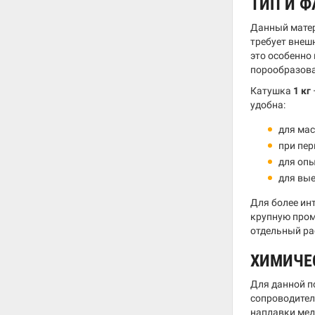
ТИП И Ф
Данный матер
требует внеш
это особенно
порообразов
Катушка
1 кг
удобна:
для мас
при пер
для опы
для вые
Для более ин
крупную пром
отдельный ра
ХИМИЧЕ
Для данной п
сопроводител
наплавки меди