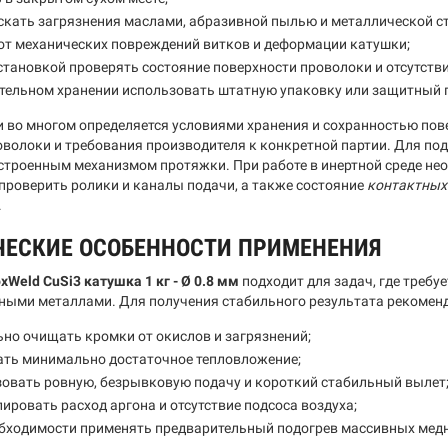
скать загрязнения маслами, абразивной пылью и металлической с
от механических повреждений витков и деформации катушки;
становкой проверять состояние поверхности проволоки и отсутстви
тельном хранении использовать штатную упаковку или защитный 
и во многом определяется условиями хранения и сохранностью пов
оволоки и требования производителя к конкретной партии. Для по
строенным механизмом протяжки. При работе в инертной среде н
 проверить ролики и каналы подачи, а также состояние
контактных
.
ЧЕСКИЕ ОСОБЕННОСТИ ПРИМЕНЕНИЯ
xWeld CuSi3 катушка 1 кг - Ø 0.8 мм
подходит для задач, где требу
тными металлами. Для получения стабильного результата рекоменд
но очищать кромки от окислов и загрязнений;
ать минимально достаточное тепловложение;
овать ровную, безрывковую подачу и короткий стабильный вылет
ировать расход аргона и отсутствие подсоса воздуха;
обходимости применять предварительный подогрев массивных медн