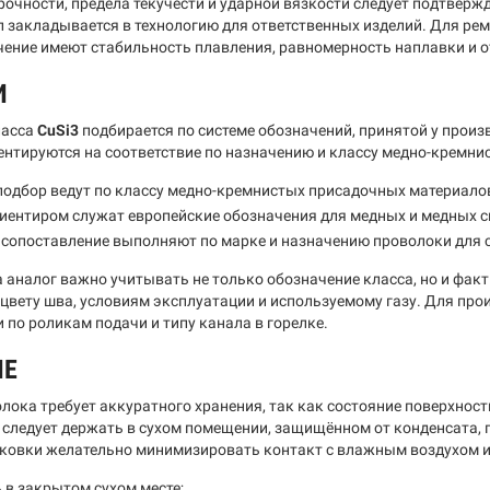
рочности, предела текучести и ударной вязкости следует подтвер
л закладывается в технологию для ответственных изделий. Для р
чение имеют стабильность плавления, равномерность наплавки и о
И
ласса
CuSi3
подбирается по системе обозначений, принятой у произ
ентируются на соответствие по назначению и классу медно-кремни
одбор ведут по классу медно-кремнистых присадочных материалов 
иентиром служат европейские обозначения для медных и медных с
сопоставление выполняют по марке и назначению проволоки для 
а аналог важно учитывать не только обозначение класса, но и фа
 цвету шва, условиям эксплуатации и используемому газу. Для пр
 по роликам подачи и типу канала в горелке.
ИЕ
лока требует аккуратного хранения, так как состояние поверхност
 следует держать в сухом помещении, защищённом от конденсата, 
ковки желательно минимизировать контакт с влажным воздухом и
 в закрытом сухом месте;