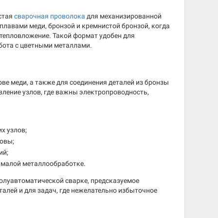
стая
сварочная проволока
для механизированной
сплавами меди, бронзой и кремнистой бронзой, когда
тепловложение. Такой формат удобен для
абота с цветными металлами.
ве меди, а также для соединения деталей из бронзы
вление узлов, где важны электропроводность,
х узлов;
овы;
ий;
в малой металлообработке.
 полуавтоматической сварке, предсказуемое
талей и для задач, где нежелательно избыточное