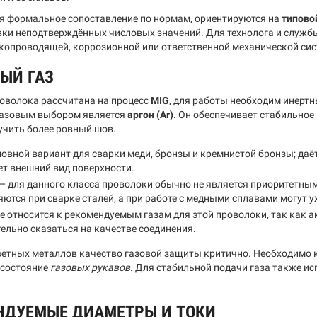
ся формальное сопоставление по нормам, ориентируются на
типово
вки неподтверждённых числовых значений. Для технолога и службы
окопроводящей, коррозионной или ответственной механической сис
ЫЙ ГАЗ
оволока рассчитана на процесс
MIG
, для работы необходим инерт
базовым выбором является
аргон (Ar)
. Он обеспечивает стабильное 
учить более ровный шов.
овной вариант для сварки меди, бронзы и кремнистой бронзы; даё
т внешний вид поверхности.
— для данного класса проволоки обычно не является приоритетным
ются при сварке сталей, а при работе с медными сплавами могут у
е относится к рекомендуемым газам для этой проволоки, так как 
ельно сказаться на качестве соединения.
ветных металлов качество газовой защиты критично. Необходимо к
 состояние
газовых рукавов
. Для стабильной подачи газа также 
НДУЕМЫЕ ДИАМЕТРЫ И ТОКИ