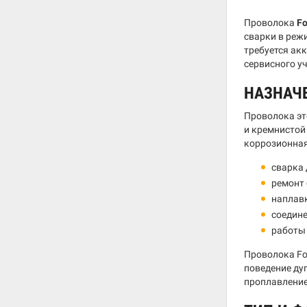
Проволока
Fo
сварки в реж
требуется ак
сервисного у
НАЗНАЧ
Проволока эт
и кремнистой
коррозионная
сварка 
ремонт 
наплавк
соедине
работы 
Проволока Fo
поведение дуг
проплавление