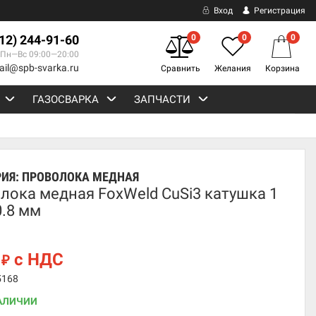
Вход
Регистрация
812) 244-91-60
0
0
0
Пн—Вс 09:00—20:00
ail@spb-svarka.ru
Сравнить
Желания
Корзина
ГАЗОСВАРКА
ЗАПЧАСТИ
РИЯ:
ПРОВОЛОКА МЕДНАЯ
лока медная FoxWeld CuSi3 катушка 1
 0.8 мм
0
с НДС
₽
5168
АЛИЧИИ