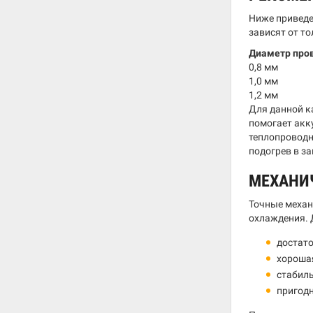
Ниже приведе
зависят от т
Диаметр про
0,8 мм
1,0 мм
1,2 мм
Для данной к
помогает акк
теплопроводн
подогрев в з
МЕХАНИ
Точные механ
охлаждения. 
достато
хорошая
стабиль
пригодн