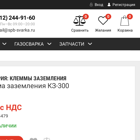
Вход
Регистрация
812) 244-91-60
0
0
0
Пн—Вс 09:00—20:00
ail@spb-svarka.ru
Сравнить
Желания
Корзина
ГАЗОСВАРКА
ЗАПЧАСТИ
РИЯ:
КЛЕММЫ ЗАЗЕМЛЕНИЯ
а заземления КЗ-300
с НДС
4479
АЛИЧИИ