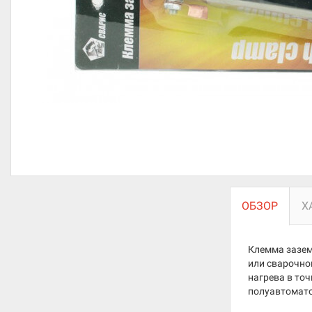
ОБЗОР
Х
Клемма зазем
или сварочно
нагрева в точ
полуавтомато