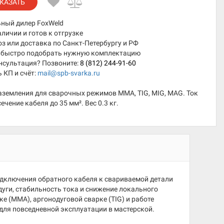
КАЗАТЬ
ный дилер FoxWeld
аличии и готов к отгрузке
 или доставка по Санкт-Петербургу и РФ
быстро подобрать нужную комплектацию
нсультация? Позвоните:
8 (812) 244-91-60
 КП и счёт:
mail@spb-svarka.ru
аземления для сварочных режимов MMA, TIG, MIG, MAG. Ток
сечение кабеля до 35 мм². Вес 0.3 кг.
одключения обратного кабеля к свариваемой детали
дуги, стабильность тока и снижение локального
ке (MMA), аргонодуговой сварке (TIG) и работе
 для повседневной эксплуатации в мастерской.