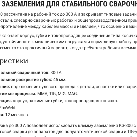
 ЗАЗЕМЛЕНИЯ ДЛЯ СТАБИЛЬНОГО СВАРОЧ
00 рассчитана на рабочий ток до 300 А и закрывает типовые задачи
 стали, слесарно-сварочных работах и общепроизводственном пр
опротивление между кабелем массы и изделием, что особенно важн
включает корпус, губки и токопроводящее соединение типа косичк
а, устойчивость к механическим нагрузкам и нормальную работу пр
егмента это практичный вариант, когда требуется рабочая клемма
ристики
альный сварочный ток:
300 А.
альное раскрытие губок:
45 мм.
ение:
подключение нулевого провода к детали, оснастке или сваро
тимые процессы:
MMA, TIG, MIG, MAG.
укция:
корпус, зажимные губки, токопроводящая косичка.
FoxWeld.
я:
12 месяцев.
узка до 300 А позволяет использовать клемму заземления КЗ-300 с
говой сварки до аппаратов для полуавтоматической сварки и TIG-у