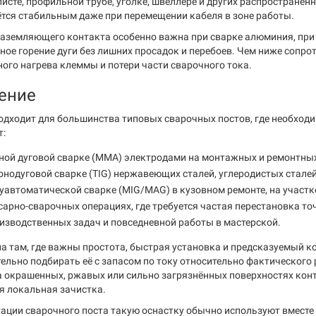
листе, профильной трубе, уголке, швеллере и других распространё
ётся стабильным даже при перемещении кабеля в зоне работы.
аземляющего контакта особенно важна при сварке алюминия, при р
вное горение дуги без лишних просадок и перебоев. Чем ниже сопр
ного нагрева клеммы и потери части сварочного тока.
ение
одходит для большинства типовых сварочных постов, где необход
т:
ной дуговой сварке (MMA) электродами на монтажных и ремонтных
онодуговой сварке (TIG) нержавеющих сталей, углеродистых сталей
уавтоматической сварке (MIG/MAG) в кузовном ремонте, на участке
сарно-сварочных операциях, где требуется частая перестановка т
изводственных задач и повседневной работы в мастерской.
а там, где важны простота, быстрая установка и предсказуемый к
ельно подбирать её с запасом по току относительно фактического 
а окрашенных, ржавых или сильно загрязнённых поверхностях конта
я локальная зачистка.
ации сварочного поста такую оснастку обычно используют вместе