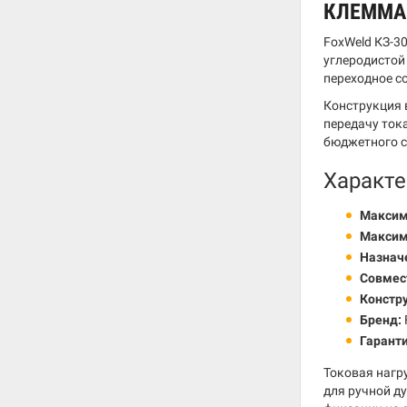
КЛЕММА
FoxWeld КЗ-3
углеродистой
переходное с
Конструкция 
передачу ток
бюджетного с
Характе
Максим
Максим
Назнач
Совмес
Констр
Бренд:
Гаранти
Токовая нагр
для ручной ду