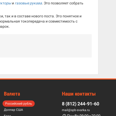
укторы
и
газовые рукава
. Это позволяет собрать
, так и в составе нового поста. Это понятное и
 нормальная токопередача и совместимость с
марок.
Валюта
Наши контакты
8 (812) 244-91-60
Российский рубль
Доллар США
mail@spb-svarka.ru
Пн—Вс 09:00—20:00