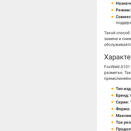
Назнач
Режим:
Совмес
поддер
Такой способ
замене и сни
обслуживаетс
Характе
FoxWeld A101
разметке. Та
прямолинейно
Тип изд
Бренд:
Серия:
Форма:
Максим
Ток рез
Продол