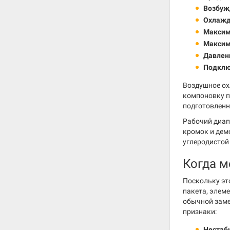
Возбуж
Охлажд
Максим
Максим
Давлени
Подклю
Воздушное ох
компоновку п
подготовленн
Рабочий диап
кромок и дем
углеродистой
Когда м
Поскольку это
пакета, элем
обычной заме
признаки:
Нестаб