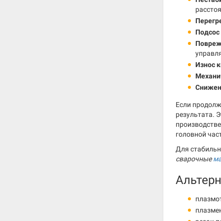
расстоя
Перегре
Подсос 
Повреж
управл
Износ к
Механи
Снижен
Если продолж
результата. Э
производстве
головной час
Для стабильн
сварочные
м
Альтер
плазмо
плазме