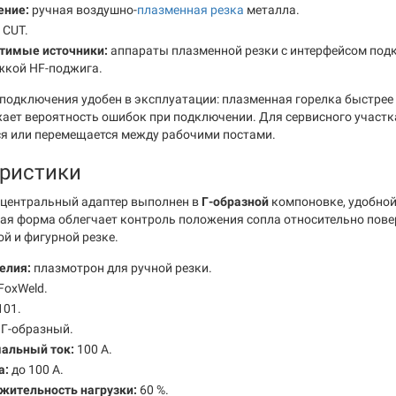
ение:
ручная воздушно-
плазменная резка
металла.
CUT.
тимые источники:
аппараты плазменной резки с интерфейсом под
жкой HF-поджига.
 подключения удобен в эксплуатации: плазменная горелка быстрее
жает вероятность ошибок при подключении. Для сервисного участк
я или перемещается между рабочими постами.
ристики
 центральный адаптер выполнен в
Г-образной
компоновке, удобной 
кая форма облегчает контроль положения сопла относительно пове
й и фигурной резке.
елия:
плазмотрон для ручной резки.
FoxWeld.
101.
Г-образный.
альный ток:
100 А.
а:
до 100 А.
жительность нагрузки:
60 %.