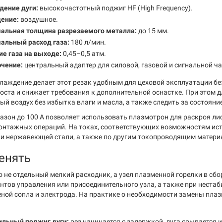
дение дуги:
высокочастотный поджиг HF (High Frequency).
ение:
воздушное.
альная толщина разрезаемого металла:
до 15 мм.
альный расход газа:
180 л/мин.
е газа на выходе:
0,45–0,5 атм.
чение:
центральный адаптер для силовой, газовой и сигнальной ча
лаждение делает этот резак удобным для цеховой эксплуатации бе
оста и снижает требования к дополнительной оснастке. При этом 
ый воздух без избытка влаги и масла, а также следить за состоян
азон до 100 А позволяет использовать плазмотрон для раскроя лис
онтажных операций. На токах, соответствующих возможностям ист
 и нержавеющей стали, а также по другим токопроводящим матери
енять
 не отдельный мелкий расходник, а узел плазменной горелки в сбор
ентов управления или присоединительного узла, а также при нестаб
ной сопла и электрода. На практике о необходимости замены плаз
ильный поджиг дуги:
рез начинается с задержкой, дуга срывается