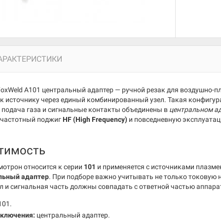
АРАКТЕРИСТИКИ
oxWeld A101 центральный адаптер — ручной резак для воздушно-п
к источнику через единый комбинированный узел. Такая конфигура
, подача газа и сигнальные контакты объединены в
центральном а
очастотный поджиг
HF (High Frequency)
и повседневную эксплуатаци
тимость
отрон относится к серии
101
и применяется с источниками плазме
льный адаптер
. При подборе важно учитывать не только токовую н
л и сигнальная часть должны совпадать с ответной частью аппара
101.
дключения:
центральный адаптер.