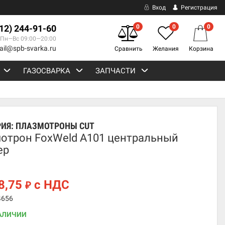
Вход
Регистрация
812) 244-91-60
0
0
0
Пн—Вс 09:00—20:00
ail@spb-svarka.ru
Сравнить
Желания
Корзина
ГАЗОСВАРКА
ЗАПЧАСТИ
РИЯ:
ПЛАЗМОТРОНЫ CUT
отрон FoxWeld A101 центральный
ер
8,75
с НДС
₽
4656
АЛИЧИИ