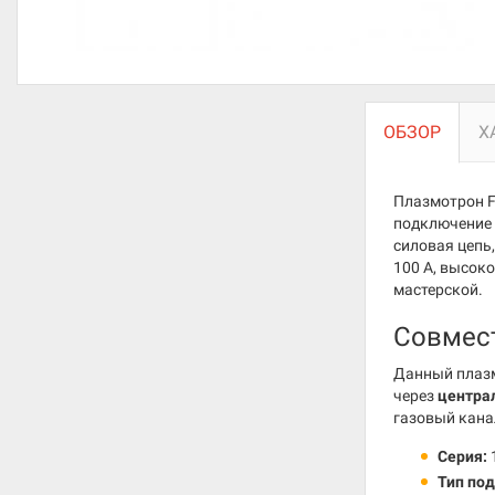
ОБЗОР
Х
Плазмотрон F
подключение 
силовая цепь
100 А, высок
мастерской.
Совмес
Данный плазм
через
центра
газовый кана
Серия:
Тип по