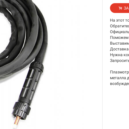
ЗА
На этот т
Обратите
Официаль
Поможем 
Выставим
Доставка 
Нужна ко
Запросить
Плазмотро
металла д
возбужден