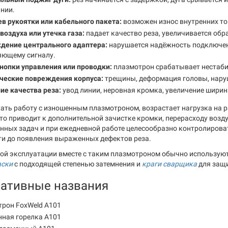
нии.
в рукоятки или кабельного пакета:
возможен износ внутренних то
воздуха или утечка газа:
падает качество реза, увеличивается обр
дение центрального адаптера:
нарушается надёжность подключен
яющему сигналу.
нопки управления или проводки:
плазмотрон срабатывает нестабил
ческие повреждения корпуса:
трещины, деформация головы, нару
ие качества реза:
увод линии, неровная кромка, увеличение шири
ать работу с изношенным плазмотроном, возрастает нагрузка на 
то приводит к дополнительной зачистке кромки, перерасходу возду
нных задач и при ежедневной работе целесообразно контролироват
ти до появления выраженных дефектов реза.
ой эксплуатации вместе с таким плазмотроном обычно использую
аски
с подходящей степенью затемнения и
краги сварщика
для защи
нативные названия
трон FoxWeld A101
нная горелка A101