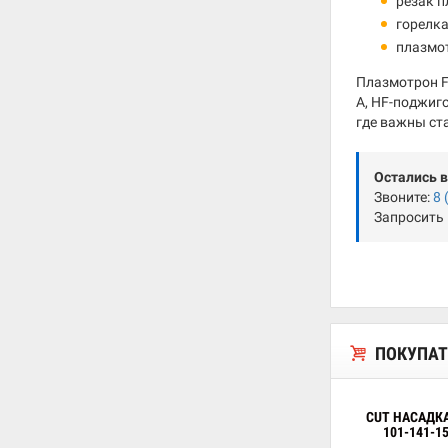
резак 
горелка
плазмо
Плазмотрон F
А, HF-поджиг
где важны ст
Остались 
Звоните:
8 
Запросить
ПОКУПАТ
CUT НАСАДК
101-141-