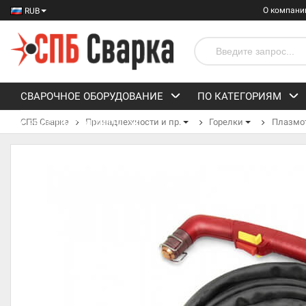
О компани
RUB
СВАРОЧНОЕ ОБОРУДОВАНИЕ
ПО КАТЕГОРИЯМ
СПБ Сварка
Принадлежности и пр.
Горелки
Плазмо
СРЕДСТВА ЗАЩИТЫ