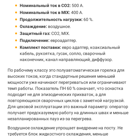
Номинальный ток в CO2:
500 А.
Номинальный ток в MIX:
400 А.
Продолжительность нагрузки:
60 %.
Охлаждение:
воздушное.
Защитный газ:
CO2, MIX.
Подключение:
евроадаптер.
Комплект поставки:
евро адаптер, коаксиальный
кабель, рукоятка, гусак, сопло, сварочный
наконечник, канал направляющий, диффузор.
По рабочему классу это полуавтоматическая горелка для
высоких токов, когда стандартные решения меньшей
мощности уже начинают перегреваться или ограничивают
темп работы. Показатель ПН 60 % означает, что оснастка
подходит не для эпизодических прихваток, а для
повторяющихся сварочных циклов с заметной нагрузкой.
Для цеховой эксплуатации это важный параметр: оператор
получает предсказуемую работу на длинных швах и меньше
незапланированных пауз из-за перегрева.
Воздушное охлаждение упрощает внедрение на посту. Не
требуется блок жидкостного охлаждения, меньше