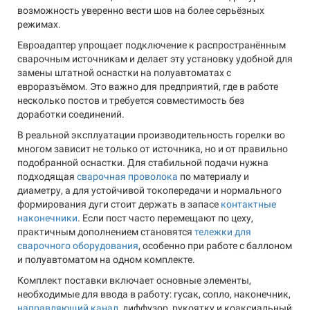
возможность уверенно вести шов на более серьёзных
режимах.
Евроадаптер упрощает подключение к распространённым
сварочным источникам и делает эту установку удобной для
замены штатной оснастки на полуавтоматах с
евроразъёмом. Это важно для предприятий, где в работе
несколько постов и требуется совместимость без
доработки соединений.
В реальной эксплуатации производительность горелки во
многом зависит не только от источника, но и от правильно
подобранной оснастки. Для стабильной подачи нужна
подходящая
сварочная проволока
по материалу и
диаметру, а для устойчивой токопередачи и нормального
формирования дуги стоит держать в запасе
контактные
наконечники
. Если пост часто перемещают по цеху,
практичным дополнением становятся
тележки для
сварочного оборудования
, особенно при работе с баллоном
и полуавтоматом на одном комплекте.
Комплект поставки включает основные элементы,
необходимые для ввода в работу: гусак, сопло, наконечник,
направляющий канал
, диффузор, рукоятку и коаксиальный