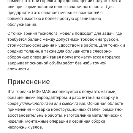
замене штатной горелки, при дооснащении полуавтомата
или при формировании нового сварочного поста. Для
предприятия это означает меньше сложностей с
совместимостью и более простую организацию
обслуживания.
С точки зрения технолога, модель подходит для задач, где
требуется баланс между допустимой токовой нагрузкой,
стоимостью оснащения и удобством в работе. Для тонких и
средних толщин, а также для большинства слесарно-
сборочных операций такая полуавтоматическая горелка
закрывает основной объём работ без избыточной
сложности.
Применение
Эта горелка MIG/MAG используется с полуавтоматами,
оснащёнными евроадаптером, и рассчитана на сварку в
среде
углекислого газа
или
смеси газов
. Основная область
применения — сварка конструкционных сталей, ремонтно-
восстановительные работы, изготовление металлических
изделий, монтажные операции и серийная сборка
несложных узлов.