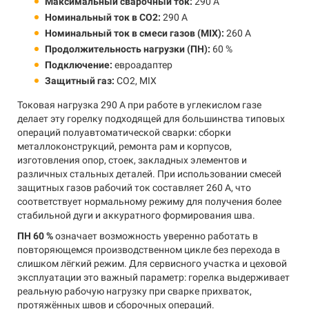
Максимальный сварочный ток:
290 А
Номинальный ток в CO2:
290 А
Номинальный ток в смеси газов (MIX):
260 А
Продолжительность нагрузки (ПН):
60 %
Подключение:
евроадаптер
Защитный газ:
CO2, MIX
Токовая нагрузка 290 А при работе в углекислом газе
делает эту горелку подходящей для большинства типовых
операций полуавтоматической сварки: сборки
металлоконструкций, ремонта рам и корпусов,
изготовления опор, стоек, закладных элементов и
различных стальных деталей. При использовании смесей
защитных газов рабочий ток составляет 260 А, что
соответствует нормальному режиму для получения более
стабильной дуги и аккуратного формирования шва.
ПН 60 %
означает возможность уверенно работать в
повторяющемся производственном цикле без перехода в
слишком лёгкий режим. Для сервисного участка и цеховой
эксплуатации это важный параметр: горелка выдерживает
реальную рабочую нагрузку при сварке прихваток,
протяжённых швов и сборочных операций.