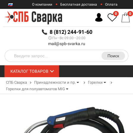
О компании
Бесплатная доставка
Оплата
Гарантии
Контакты
0
0
RUB
8 (812) 244-91-60
Пн—Вс 09:00—20:00
mail@spb-svarka.ru
Поиск
КАТАЛОГ ТОВАРОВ
СПБ Сварка
Принадлежности и пр.
Горелки
Горелки для полуавтоматов MIG