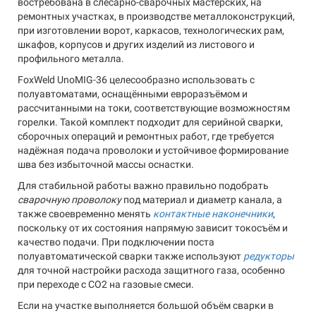
востребована в слесарно-сварочных мастерских, на
ремонтных участках, в производстве металлоконструкций,
при изготовлении ворот, каркасов, технологических рам,
шкафов, корпусов и других изделий из листового и
профильного металла.
FoxWeld UnoMIG-36 целесообразно использовать с
полуавтоматами, оснащёнными евроразъёмом и
рассчитанными на токи, соответствующие возможностям
горелки. Такой комплект подходит для серийной сварки,
сборочных операций и ремонтных работ, где требуется
надёжная подача проволоки и устойчивое формирование
шва без избыточной массы оснастки.
Для стабильной работы важно правильно подобрать
сварочную проволоку
под материал и диаметр канала, а
также своевременно менять
контактные наконечники
,
поскольку от их состояния напрямую зависит токосъём и
качество подачи. При подключении поста
полуавтоматической сварки также используют
редукторы
для точной настройки расхода защитного газа, особенно
при переходе с CO2 на газовые смеси.
Если на участке выполняется большой объём сварки в