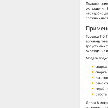
Подключение 
охлаждения. 
что удобно дл
сложных наст
Примен
Горелка TIG T
аргонодугова
допустимых т
охлаждения и
Модель подхо
сварка
сварка 
изготов
ремонтн
серийн
работа 
Длина 8 метр
источник посл