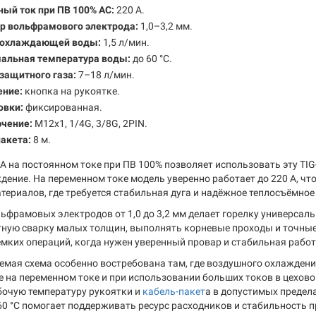
ый ток при ПВ 100% AC:
220 А.
р вольфрамового электрода:
1,0–3,2 мм.
 охлаждающей воды:
1,5 л/мин.
альная температура воды:
до 60 °C.
защитного газа:
7–18 л/мин.
ение:
кнопка на рукоятке.
овки:
фиксированная.
чение:
M12x1, 1/4G, 3/8G, 2PIN.
акета:
8 м.
 А на постоянном токе при ПВ 100% позволяет использовать эту TI
ждение. На переменном токе модель уверенно работает до 220 А, ч
териалов, где требуется стабильная дуга и надёжное теплосъёмное
ьфрамовых электродов от 1,0 до 3,2 мм делает горелку универсал
тную сварку малых толщин, выполнять корневые проходы и точные 
ёмких операций, когда нужен уверенный провар и стабильная работ
мая схема особенно востребована там, где воздушного охлаждения
е на переменном токе и при использовании больших токов в цехово
бочую температуру рукоятки и
кабель-пакет
а в допустимых предел
60 °C помогает поддерживать ресурс расходников и стабильность п