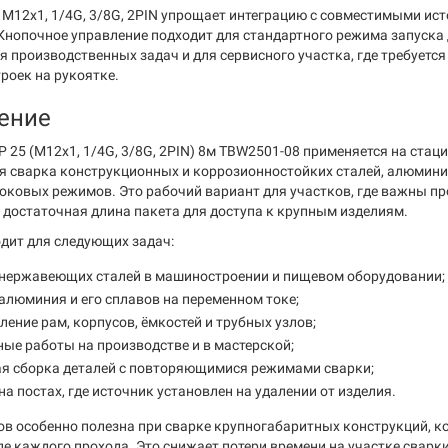
M12x1, 1/4G, 3/8G, 2PIN упрощает интеграцию с совместимыми ис
Кнопочное управление подходит для стандартного режима запуска 
я производственных задач и для сервисного участка, где требуетс
роек на рукоятке.
ение
P 25 (M12x1, 1/4G, 3/8G, 2PIN) 8м TBW2501-08 применяется на стац
я сварка конструкционных и коррозионностойких сталей, алюминия
оковых режимов. Это рабочий вариант для участков, где важны п
 достаточная длина пакета для доступа к крупным изделиям.
дит для следующих задач:
 нержавеющих сталей в машиностроении и пищевом оборудовании;
алюминия и его сплавов на переменном токе;
ление рам, корпусов, ёмкостей и трубных узлов;
ые работы на производстве и в мастерской;
ая сборка деталей с повторяющимися режимами сварки;
на постах, где источник установлен на удалении от изделия.
ов особенно полезна при сварке крупногабаритных конструкций, к
е каждого прохода. Это снижает потери времени на участке сварки