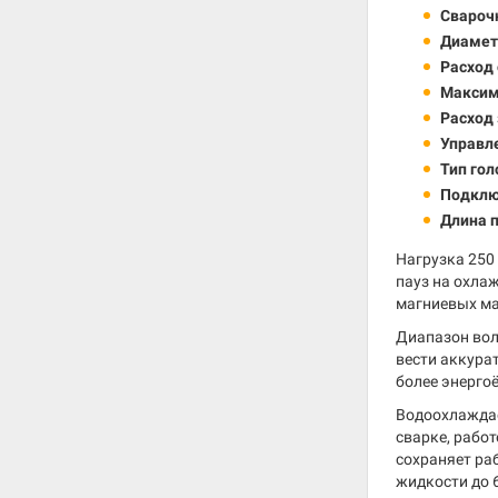
Сварочн
Диамет
Расход
Максим
Расход 
Управл
Тип гол
Подклю
Длина п
Нагрузка 250
пауз на охла
магниевых ма
Диапазон вол
вести аккура
более энерго
Водоохлаждае
сварке, работ
сохраняет ра
жидкости до 