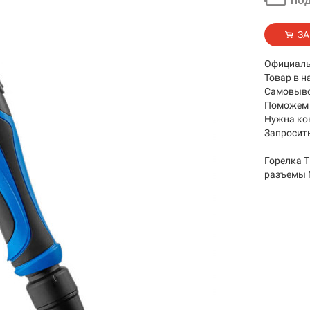
ПОД
ЗА
Официаль
Товар в н
Самовывоз
Поможем 
Нужна ко
Запросить
Горелка T
разъемы M