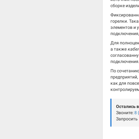
сборке издел
Фиксированна
горелки. Так
элементов и 
подключения,
Для полноцен
а также
кабе
согласованну
подключения
По сочетанию
предприятий,
как для повс
контролируем
Остались 
Звоните:
8 
Запросить