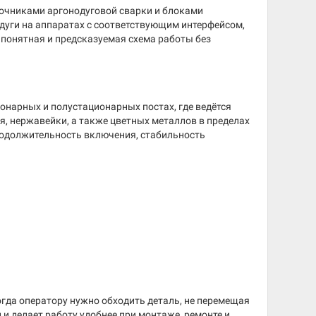
точниками аргонодуговой сварки и блоками
дуги на аппаратах с соответствующим интерфейсом,
я понятная и предсказуемая схема работы без
ионарных и полустационарных постах, где ведётся
, нержавейки, а также цветных металлов в пределах
родолжительность включения, стабильность
огда оператору нужно обходить деталь, не перемещая
 и делает работу удобнее при монтаже, ремонте и