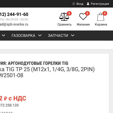
Вход
Регистрация
812) 244-91-60
0
0
0
Пн—Вс 09:00—20:00
ail@spb-svarka.ru
Сравнить
Желания
Корзина
ГАЗОСВАРКА
ЗАПЧАСТИ
РИЯ:
АРГОНОДУГОВЫЕ ГОРЕЛКИ TIG
а TIG TP 25 (M12x1, 1/4G, 3/8G, 2PIN)
W2501-08
82
с НДС
₽
072.258.120