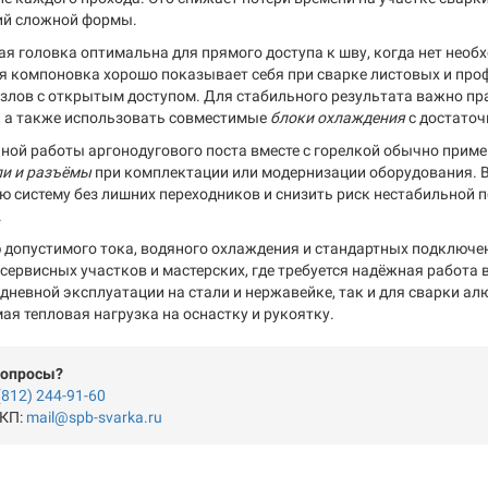
ий сложной формы.
я головка оптимальна для прямого доступа к шву, когда нет необ
ая компоновка хорошо показывает себя при сварке листовых и про
узлов с открытым доступом. Для стабильного результата важно п
 а также использовать совместимые
блоки охлаждения
с достаточ
ной работы аргонодугового поста вместе с горелкой обычно прим
ли и разъёмы
при комплектации или модернизации оборудования. В
ю систему без лишних переходников и снизить риск нестабильной п
.
 допустимого тока, водяного охлаждения и стандартных подключен
 сервисных участков и мастерских, где требуется надёжная работа
едневной эксплуатации на стали и нержавейке, так и для сварки а
ая тепловая нагрузка на оснастку и рукоятку.
вопросы?
(812) 244-91-60
 КП:
mail@spb-svarka.ru