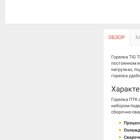
ОБЗОР
Х
Горелка TIG T
постоянном и
нагрузках, п
горелка удоб
Характе
Горелка ПТК 
набором подк
сборочно-сва
Процесс
Охлажд
Сварочн