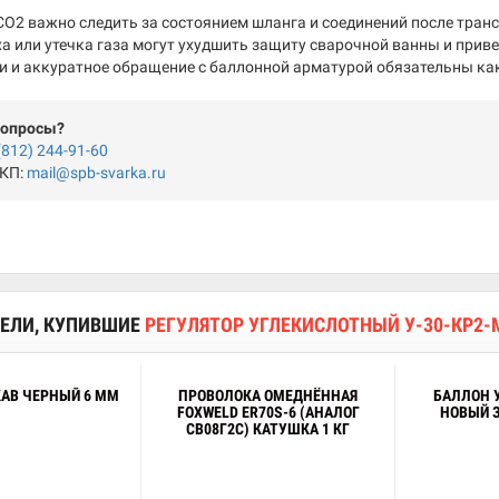
 CO2 важно следить за состоянием шланга и соединений после тра
ха или утечка газа могут ухудшить защиту сварочной ванны и прив
и и аккуратное обращение с баллонной арматурой обязательны как
вопросы?
(812) 244-91-60
 КП:
mail@spb-svarka.ru
ЕЛИ, КУПИВШИЕ
РЕГУЛЯТОР УГЛЕКИСЛОТНЫЙ У-30-КР2-
КАВ ЧЕРНЫЙ 6 ММ
ПРОВОЛОКА ОМЕДНЁННАЯ
БАЛЛОН 
FOXWELD ER70S-6 (АНАЛОГ
НОВЫЙ 
СВ08Г2С) КАТУШКА 1 КГ