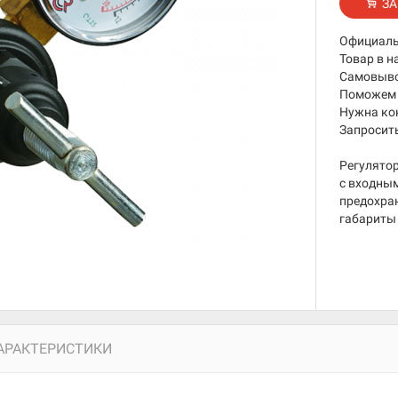
ЗА
Официаль
Товар в н
Самовывоз
Поможем 
Нужна ко
Запросить
Регулятор
с входным
предохра
габариты 
АРАКТЕРИСТИКИ