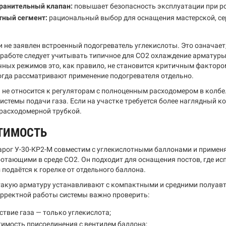
ранительный клапан:
повышает безопасность эксплуатации при ро
ный сегмент:
рациональный выбор для оснащения мастерской, се
 не заявлен встроенный подогреватель углекислоты. Это означает,
работе следует учитывать типичное для CO2 охлаждение арматуры
чных режимов это, как правило, не становится критичным факторо
огда рассматривают применение подогревателя отдельно.
 не относится к регуляторам с полноценным расходомером в колбе
истемы подачи газа. Если на участке требуется более наглядный 
 расходомерной трубкой.
ТИМОСТЬ
арог У-30-КР2-М совместим с углекислотными баллонами и примен
отающими в среде CO2. Он подходит для оснащения постов, где исп
подаётся к горелке от отдельного баллона.
такую арматуру устанавливают с компактными и средними полуав
орректной работы системы важно проверить:
ствие газа — только углекислота;
имость присоединения с вентилем баллона;