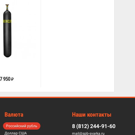
В корзину
7 950
₽
Валюта
Наши контакты
8 (812) 244-91-60
Российский рубль
Доллар США
mail@spb-svarka.ru