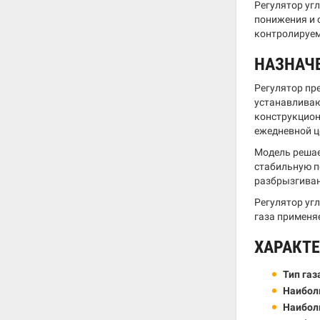
Регулятор уг
понижения и с
контролируем
НАЗНАЧ
Регулятор пр
устанавливаю
конструкцион
ежедневной ц
Модель решае
стабильную п
разбрызгиван
Регулятор уг
газа применя
ХАРАКТ
Тип газ
Наиболь
Наибол