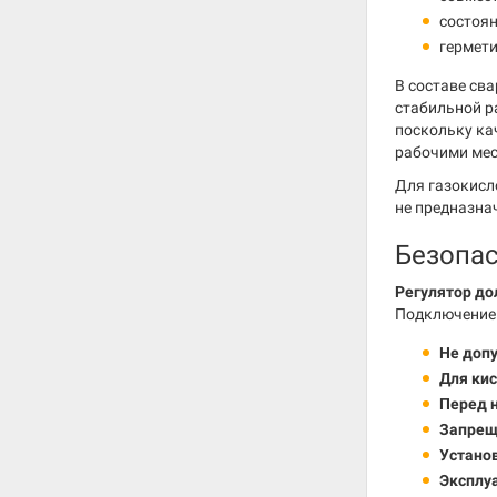
состоян
гермети
В составе св
стабильной 
поскольку ка
рабочими мес
Для газокисл
не предназна
Безопа
Регулятор до
Подключение 
Не доп
Для ки
Перед 
Запрещ
Устано
Эксплу