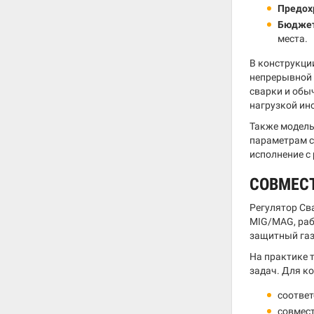
Предох
Бюджет
места.
В конструкции
непрерывной 
сварки и обы
нагрузкой ин
Также модель
параметрам с
исполнение с
СОВМЕС
Регулятор Св
MIG/MAG, раб
защитный газ 
На практике 
задач. Для к
соответ
совмест