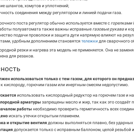
ие шлангов, хомутов и уплотнений;
чность соединения между регулятором и линией подачи газа.
арочного поста регулятор обычно используется вместе с
горелками 
работы полуавтомата также важны исправные
газовые рукава
и ко
чество подачи проволоки и защита дуги напрямую влияют на резу
тами, удобным дополнением становятся
тележки
для сварочного о
ородной резки и нагрева эта модель не применяется. Она не заменя
чена для резаков.
сность
лжен использоваться только с тем газом, для которого он предна
к кислороду, горючим газам или инертным смесям недопустимо.
ускается
использовать кислородный редуктор на горючем газе и на
слородной арматуры
запрещены масло и жир, так как это создаёт
началом работы
необходимо проверить герметичность всех соеди
ено
искать утечки открытым пламенем.
вка и открытие вентиля
должны выполняться плавно, без ударных 
атация
допускается только с исправным баллоном, целой резьбой и