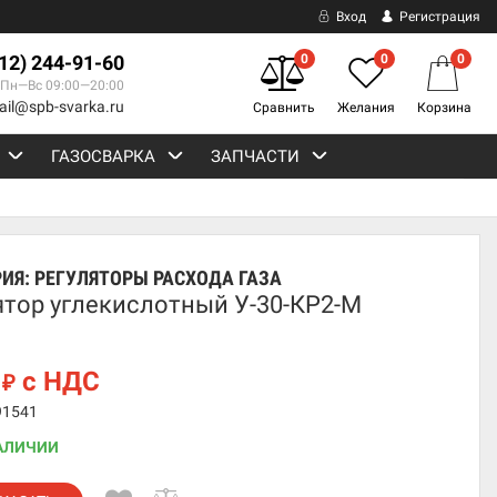
Вход
Регистрация
812) 244-91-60
0
0
0
Пн—Вс 09:00—20:00
ail@spb-svarka.ru
Сравнить
Желания
Корзина
ГАЗОСВАРКА
ЗАПЧАСТИ
РИЯ:
РЕГУЛЯТОРЫ РАСХОДА ГАЗА
ятор углекислотный У-30-КР2-М
5
с НДС
₽
91541
АЛИЧИИ