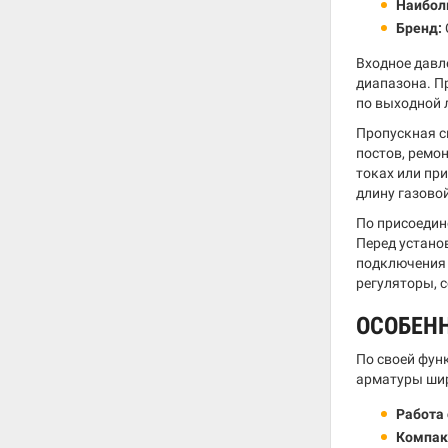
Наибол
Бренд:
Входное давл
диапазона. П
по выходной 
Пропускная с
постов, ремо
токах или пр
длину газово
По присоедин
Перед устано
подключения 
регуляторы, 
ОСОБЕН
По своей фун
арматуры шир
Работа 
Компак