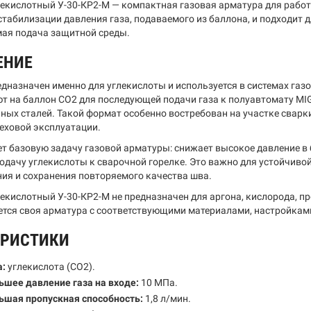
лекислотный У-30-КР2-М — компактная газовая арматура для работ
табилизации давления газа, подаваемого из баллона, и подходит д
ая подача защитной среды.
ЕНИЕ
едназначен именно для углекислоты и используется в системах газ
т на баллон CO2 для последующей подачи газа к полуавтомату MI
ных сталей. Такой формат особенно востребован на участке сварки
еховой эксплуатации.
т базовую задачу газовой арматуры: снижает высокое давление в 
одачу углекислоты к сварочной горелке. Это важно для устойчив
ия и сохранения повторяемого качества шва.
лекислотный У-30-КР2-М не предназначен для аргона, кислорода, п
ется своя арматура с соответствующими материалами, настройка
ЕРИСТИКИ
а:
углекислота (CO2).
шее давление газа на входе:
10 МПа.
ьшая пропускная способность:
1,8 л/мин.