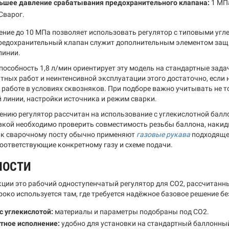
ьшее давление срабатывания предохранительного клапана:
1 МП
Сварог.
ение до 10 МПа позволяет использовать регулятор с типовыми угл
редохранительный клапан служит дополнительным элементом защ
линии.
пособность 1,8 л/мин ориентирует эту модель на стандартные зад
нтных работ и неинтенсивной эксплуатации этого достаточно, если
и работе в условиях сквозняков. При подборе важно учитывать не 
й линии, настройки источника и режим сварки.
ению регулятор рассчитан на использование с углекислотной балл
вкой необходимо проверить совместимость резьбы баллона, накид
к сварочному посту обычно применяют
газовые рукава
подходяще
соответствующие конкретному газу и схеме подачи.
НОСТИ
кции это рабочий одноступенчатый регулятор для CO2, рассчитанны
око используется там, где требуется надёжное базовое решение б
с углекислотой:
материалы и параметры подобраны под CO2.
тное исполнение:
удобно для установки на стандартный баллонный