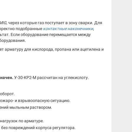
MIG
, через которые газ поступает в зону сварки. Для
рректно подобранные
контактные наконечники
,
льтат. Если оборудование перемещается между
борудования.
ет арматуру для кислорода, пропана или ацетилена и
значен.
У-30-КР2-М рассчитан на углекислоту.
оборот.
 пожаро- и взрывоопасную ситуацию.
нений мыльным раствором.
нагрузок по арматуре.
 без повреждений корпуса регулятора.