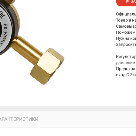
ЗА
Официаль
Товар в н
Самовывоз
Поможем 
Нужна ко
Запросить
Регулято
давление 
Предохран
вход G 3/4
АРАКТЕРИСТИКИ