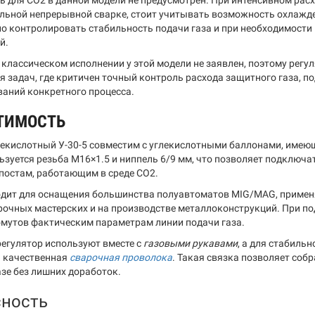
ь для CO2 в данной модели не предусмотрен. При интенсивном рас
ельной непрерывной сварке, стоит учитывать возможность охлаж
но контролировать стабильность подачи газа и при необходимост
й.
 классическом исполнении у этой модели не заявлен, поэтому регул
я задач, где критичен точный контроль расхода защитного газа, п
ваний конкретного процесса.
ТИМОСТЬ
лекислотный У-30-5 совместим с углекислотными баллонами, имеющ
ьзуется резьба M16×1.5 и ниппель 6/9 мм, что позволяет подключа
постам, работающим в среде CO2.
дит для оснащения большинства полуавтоматов MIG/MAG, применяе
рочных мастерских и на производстве металлоконструкций. При п
омутов фактическим параметрам линии подачи газа.
регулятор используют вместе с
газовыми рукавами
, а для стабиль
 качественная
сварочная проволока
. Такая связка позволяет соб
азе без лишних доработок.
сность