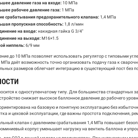
шее давление газа на входе:
10 МПа
ьшее рабочее давление газа:
1 МПа
ие срабатывания предохранительного клапана:
1,4 МПа
ьшая пропускная способность:
1,8 л/мин
динение на входе:
накидная гайка G 3/4"
динение на выходе:
M16×1.5
ой ниппель:
6/9 мм
ение до 10 МПа позволяет использовать регулятор с типовыми уг
1 МПа даёт возможность точно организовать подачу газа к сваро
льных размеров облегчает интеграцию в существующий пост без п
НОСТИ
носится к одноступенчатому типу. Для большинства стандартных з
устройство снижает высокое баллонное давление до рабочего уровн
ориентирована на базовую и понятную эксплуатацию без избыточно
стка и цеховой эксплуатации, где важны простота подключения, ре
льный клапан с давлением срабатывания 1,4 МПа повышает безоп
юминиевый корпус уменьшает нагрузку на вентиль баллона и упр