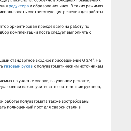
ходе углекислоты, особенно в холодных помещениях
дения
редуктора
и образования инея. В таких режимах
и использовать соответствующие решения для работы
ятор ориентирован прежде всего на работу по
одбор комплектации поста следует выполнять с
ими стандартное входное присоединение G 3/4". На
ть
газовый рукав
к полуавтоматическим источникам
мых на участке сварки, в кузовном ремонте,
одключении важно учитывать соответствие рукавов,
ной работы полуавтомата также востребованы
рать полноценный пост для сварки стали в