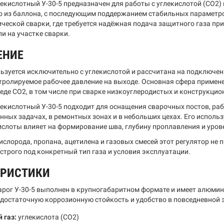
лекислотный У-30-5 предназначен для работы с углекислотой (CO2)
 из баллона, с последующим поддержанием стабильных параметро
ческой сварки, где требуется надёжная подача защитного газа при
и на участке сварки.
ЕНИЕ
ьзуется исключительно с углекислотой и рассчитана на подключен
тролируемое рабочее давление на выходе. Основная сфера примен
еде CO2, в том числе при сварке низкоуглеродистых и конструкцио
лекислотный У-30-5 подходит для оснащения сварочных постов, ра
нных задачах, в ремонтных зонах и в небольших цехах. Его исполь
ислоты влияет на формирование шва, глубину проплавления и уров
кислорода, пропана, ацетилена и газовых смесей этот регулятор н
строго под конкретный тип газа и условия эксплуатации.
ЕРИСТИКИ
арог У-30-5 выполнен в крупногабаритном формате и имеет алюмин
 достаточную коррозионную стойкость и удобство в повседневной 
 газ:
углекислота (CO2)