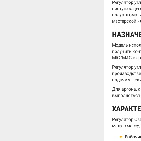
Регулятор уг
поступающего
полуавтомати
мастерской ил
НАЗНАЧ
Модель испол
получить кон
MIG/MAG в ср
Регулятор уг
производстве
подачи углек
Для аргона, 
выполняться 
ХАРАКТ
Регулятор Св
малую массу,
Рабочий