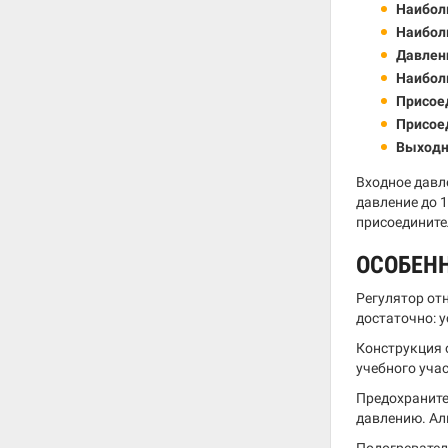
Наиболь
Наибол
Давлен
Наибол
Присое
Присое
Выходн
Входное давл
давление до 
присоедините
ОСОБЕН
Регулятор от
достаточно: 
Конструкция 
учебного уча
Предохраните
давлению. Ал