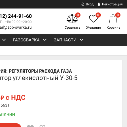
Вход
Регистрация
812) 244-91-60
0
0
0
Пн—Вс 09:00—20:00
ail@spb-svarka.ru
Сравнить
Желания
Корзина
ГАЗОСВАРКА
ЗАПЧАСТИ
РИЯ:
РЕГУЛЯТОРЫ РАСХОДА ГАЗА
ятор углекислотный У-30-5
6
с НДС
₽
95631
АЛИЧИИ