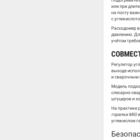
Подогревател
или при длит
на посту важ
с углекислото
Расходомер в
давлению. Дл
учётом требо
СОВМЕС
Регулятор уг
выходе испол
и сварочным 
Модель подхо
слесарно-сва
штуцеров и х
На практике 
горелки MIG
и
углекислом г
Безопа