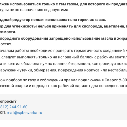
лжен использоваться только с тем газом, для которого он предна
туры не по назначению недопустима.
дный редуктор нельзя использовать на горючих газах.
р для углекислоты нельзя применять для кислорода, ацетилена, 
тимости.
слородного оборудования запрещено использование масла и жир
остях.
началом работы необходимо проверить герметичность соединений
следует выполнять только на исправный баллон с рабочим вентил
ть вентиль баллона нужно плавно, без рывков, контролируя показ
аружении утечки, обмерзания, повреждения корпуса или нестабил
ом подборе по газу и соблюдении правил подключения Сварог У-30
ческой сварки и подходит как рабочий вариант для повседневного
вопросы?
(812) 244-91-60
 КП:
mail@spb-svarka.ru