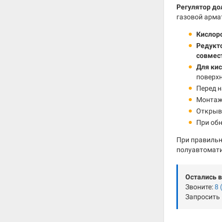
Регулятор до
газовой арма
Кислоро
Редукто
совмес
Для ки
поверхн
Перед 
Монтаж 
Открыва
При обн
При правильн
полуавтомати
Остались 
Звоните:
8 
Запросить