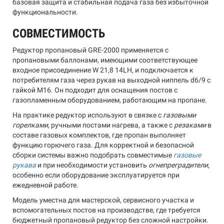
базовая защита и стабильная подача газа без избыточной
функциональности.
СОВМЕСТИМОСТЬ
Редуктор пропановый GRE-2000 применяется с
пропановыми баллонами, имеющими соответствующее
входное присоединение W 21,8 14LH, и подключается к
потребителям газа через рукав на выходной ниппель d6/9 с
гайкой M16. Он подходит для оснащения постов с
газопламенным оборудованием, работающим на пропане.
На практике редуктор используют в связке с
газовыми
горелками
, ручными постами нагрева, а также с
резаками
в
составе газовых комплектов, где пропан выполняет
функцию горючего газа. Для корректной и безопасной
сборки системы важно подобрать совместимые
газовые
рукава
и при необходимости установить
огнепреградители
,
особенно если оборудование эксплуатируется при
ежедневной работе.
Модель уместна для мастерской, сервисного участка и
вспомогательных постов на производстве, где требуется
бюджетный пропановый редуктор без сложной настройки.