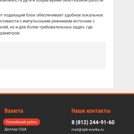
табильность дуги и общее время безотказной работы
тот подающий блок обеспечивает удобное локальное
местимости с импульсными режимами источник с
ей, но и для более требовательных задач, где
араметров.
Валюта
Наши контакты
8 (812) 244-91-60
Российский рубль
Доллар США
mail@spb-svarka.ru