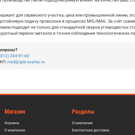
а производстве такой подход напрямую влияет на качество шва, с
вариант для сервисного участка, цеха или промышленной линии, э
 устойчивую подачу проволоки в процессах MIG/MAG. За счёт сов
мом подходит не только для стандартной сварки углеродистых стал
уратный перенос металла и точное соблюдение технологических п
вопросы?
(812) 244-91-60
 КП:
mail@spb-svarka.ru
Магазин
Разделы
Корзина
О компании
О компании
Бесплатная доставка