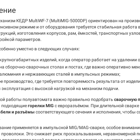
ение
анизм КЕДР MultiWF-7 (MultiMIG-5000DP) ориентирован на произв
тенсивном режиме и от оборудования требуется стабильная работа 
рукций, изготовления корпусов, рам, ёмкостей, транспортных узло
тройкой параметров.
собенно уместно в следующих случаях:
крупногабаритных изделий, когда оператор работает на удалении о
на сборочно-сварочных столах и постах, где важно оперативно мен
 алюминия и нержавеющих сталей в импульсных режимах;
е производство, где требуется повторяемость результата от издели
 эксплуатация с высокой нагрузкой на механизм подачи.
ой работы полуавтомата важно правильно подобрать
сварочную 
ь подходящие
горелки MIG
с евроразъёмом. При длительной сварк
абели и разъёмы
соответствующего сечения и исполнения, чтобы 
.
вание применяется в импульсной MIG/MAG-сварке, особое внимание
а проволоки. Это снижает риск проскальзывания, неравномерной 