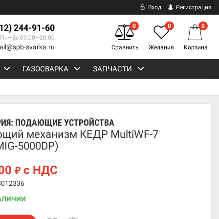
Вход
Регистрация
812) 244-91-60
0
0
0
Пн—Вс 09:00—20:00
ail@spb-svarka.ru
Сравнить
Желания
Корзина
ГАЗОСВАРКА
ЗАПЧАСТИ
РИЯ:
ПОДАЮЩИЕ УСТРОЙСТВА
щий механизм КЕДР MultiWF-7
MIG-5000DP)
900
с НДС
₽
8012336
АЛИЧИИ