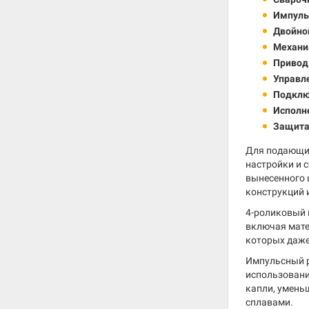
Импуль
Двойно
Механи
Привод
Управл
Подклю
Исполн
Защита
Для подающих
настройки и 
вынесенного 
конструкций 
4-роликовый п
включая мате
которых даже
Импульсный р
использовани
капли, умень
сплавами.