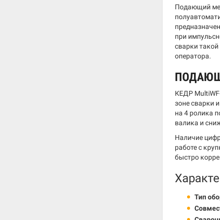
Подающий мех
полуавтомати
предназначен
при импульсн
сварки такой
оператора.
ПОДАЮЩ
КЕДР MultiWF
зоне сварки 
на 4 ролика 
валика и сни
Наличие цифр
работе с кру
быстро корре
Характе
Тип об
Совмес
Свароч