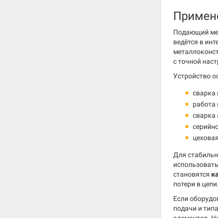
Примен
Подающий мех
ведётся в ин
металлоконст
с точной нас
Устройство о
сварка 
работа 
сварка
серийно
цеховая
Для стабильн
использоват
становятся
к
потери в цепи
Если оборудо
подачи и тип