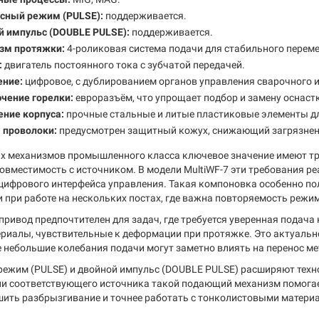
сный режим (PULSE):
поддерживается.
й импульс (DOUBLE PULSE):
поддерживается.
зм протяжки:
4-роликовая система подачи для стабильного перем
:
двигатель постоянного тока с зубчатой передачей.
ение:
цифровое, с дублированием органов управления сварочного 
чение горелки:
евроразъём, что упрощает подбор и замену оснаст
ение корпуса:
прочные стальные и литые пластиковые элементы д
 проволоки:
предусмотрен защитный кожух, снижающий загрязнен
 механизмов промышленного класса ключевое значение имеют три
совместимость с источником. В модели MultiWF-7 эти требования р
цифрового интерфейса управления. Такая компоновка особенно по
и при работе на нескольких постах, где важна повторяемость режи
ривод предпочтителен для задач, где требуется уверенная подача 
риалы, чувствительные к деформации при протяжке. Это актуально
 небольшие колебания подачи могут заметно влиять на перенос ме
ежим (PULSE) и двойной импульс (DOUBLE PULSE) расширяют техн
и соответствующего источника такой подающий механизм помогае
шить разбрызгивание и точнее работать с тонколистовыми мате