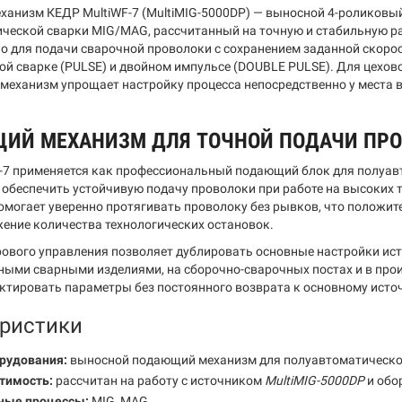
анизм КЕДР MultiWF-7 (MultiMIG-5000DP) — выносной 4-роликовы
ческой сварки MIG/MAG, рассчитанный на точную и стабильную рабо
о для подачи сварочной проволоки с сохранением заданной скорос
ой сварке (PULSE) и двойном импульсе (DOUBLE PULSE). Для цехов
 механизм упрощает настройку процесса непосредственно у места
ИЙ МЕХАНИЗМ ДЛЯ ТОЧНОЙ ПОДАЧИ ПРОВ
-7 применяется как профессиональный подающий блок для полуавт
и обеспечить устойчивую подачу проволоки при работе на высоких 
помогает уверенно протягивать проволоку без рывков, что положит
жение количества технологических остановок.
ового управления позволяет дублировать основные настройки ист
пными сварными изделиями, на сборочно-сварочных постах и в про
ктировать параметры без постоянного возврата к основному исто
ристики
орудования:
выносной подающий механизм для полуавтоматическо
тимость:
рассчитан на работу с источником
MultiMIG-5000DP
и обо
ные процессы:
MIG, MAG.