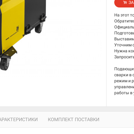
ЗА
На этот т
Обратите
Официаль
Подготов
Выставим 
Уточним 
Нужна ко
Запросить
Подающий 
сварки в
режим и 
управлен
работы в
АРАКТЕРИСТИКИ
КОМПЛЕКТ ПОСТАВКИ