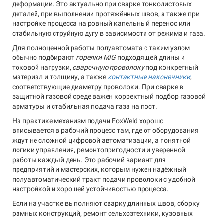
деформации. Это актуально при сварке тонколистовых
деталей, при выполнении протяжённых швов, а также при
настройке процесса на ровный капельный перенос или
стабильную струйную дугу в зависимости от режима и газа.
Для полноценной работы полуавтомата с таким узлом
обычно подбирают
горелки MIG
подходящей длины и
токовой нагрузки,
сварочную проволоку
под конкретный
материал и толщину, а также
контактные наконечники
,
соответствующие диаметру проволоки. При сварке в
защитной газовой среде важен корректный подбор газовой
арматуры и стабильная подача газа на пост.
На практике механизм подачи FoxWeld хорошо
вписывается в рабочий процесс там, где от оборудования
ждут не сложной цифровой автоматизации, а понятной
логики управления, ремонтопригодности и уверенной
работы каждый день. Это рабочий вариант для
предприятий и мастерских, которым нужен надёжный
полуавтоматический тракт подачи проволоки с удобной
настройкой и хорошей устойчивостью процесса.
Если на участке выполняют сварку длинных швов, сборку
рамных конструкций, ремонт сельхозтехники, кузовных