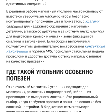
однотипных соединений.
В реальной работе магнитный угольник часто используют
вместе со
сварочными масками
, чтобы безопасно
контролировать положение шва и прихваток, с
крагами
сварщика
для надёжного обращения с нагретыми
деталями, а также со
щётками и зачистным инструментом
для подготовки кромок и очистки зоны фиксации от
окалины и загрязнений. Если сборка выполняется
полуавтоматом, дополнительно востребованы
контактные
наконечники
и
горелки MIG
, поскольку стабильная подача
проволоки и удобство доступа к стыку напрямую влияют
на качество прихватки.
ГДЕ ТАКОЙ УГОЛЬНИК ОСОБЕННО
ПОЛЕЗЕН
Отключаемый магнитный угольник подходит для
мастерских, ремонтных подразделений, небольших
производств и выездного монтажа. Это рациональный
выбор, когда требуется простая и понятная оснастка без
сложной настройки. В бюджетном сегменте модель
закрывает основные задачи по удержанию и