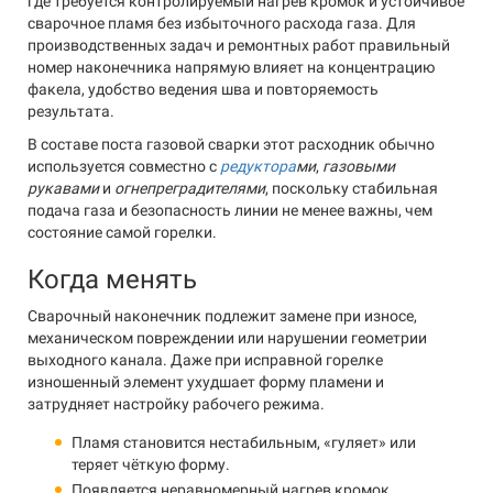
где требуется контролируемый нагрев кромок и устойчивое
сварочное пламя без избыточного расхода газа. Для
производственных задач и ремонтных работ правильный
номер наконечника напрямую влияет на концентрацию
факела, удобство ведения шва и повторяемость
результата.
В составе поста газовой сварки этот расходник обычно
используется совместно с
редуктора
ми
,
газовыми
рукавами
и
огнепреградителями
, поскольку стабильная
подача газа и безопасность линии не менее важны, чем
состояние самой горелки.
Когда менять
Сварочный наконечник подлежит замене при износе,
механическом повреждении или нарушении геометрии
выходного канала. Даже при исправной горелке
изношенный элемент ухудшает форму пламени и
затрудняет настройку рабочего режима.
Пламя становится нестабильным, «гуляет» или
теряет чёткую форму.
Появляется неравномерный нагрев кромок.