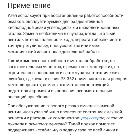
Применение
Узел используют при восстановлении работоспособности
резаков, эксплуатируемых для разделительной
кислородной резки углеродистых и низколегированных
сталей. Замена необходима в случаях, когда штатный
вентиль потерял плавность хода, перестал обеспечивать
точную регулировку, пропускает газ или имеет
механический износ после длительной работы.
Такой комплект востребован в металлообработке, на
заготовительных участках, в ремонтных мастерских, на
строительных площадках и в коммунально-технических
службах, где резаки серии Р3-362 применяются для раскроя
металлопроката, демонтажа металлоконструкций,
подготовки кромок и выполнения вспомогательных
операций при сборке.
При обслуживании газового резака вместе с заменой
вентильного узла обычно проверяют состояние смежной
оснастки и расходных компонентов:
редуктор
ов
,
газовых
рукавов
и
огнепреградителей
. Такой подход помогает
поддерживать стабильную подачу газа по всей линии и