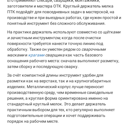
Его применяют слесари, сварщики, монтажники,
заготовители и мастера ОТК. Круглый держатель мелка
ПТК подойдёт для повседневных задач в мастерской, на
производстве и при выездных работах, где нужен простой и
понятный инструмент без сложного обслуживания.
На практике держатель используют совместно со
щётками
и зачистным инструментом
, когда после очистки
поверхности требуется нанести точную линию под
обработку. Также он уместен рядом со
сварочными
масками
и
крагами
сварщика
как часть базового
оснащения рабочего места: сначала выполняют разметку,
затем сборку и последующую сварку.
За счёт компактной длины инструмент удобен для
разметки как на верстаке, так и на крупногабаритных
изделиях. Металлический корпус лучше переносит
производственную среду, чем временные самодельные
решения, а круглая форма ориентирована именно на
стандартный круглый мелок. Это делает держатель
практичным выбором для тех, кто регулярно выполняет
подготовительные операции и хочет поддерживать
порядок на рабочем месте.